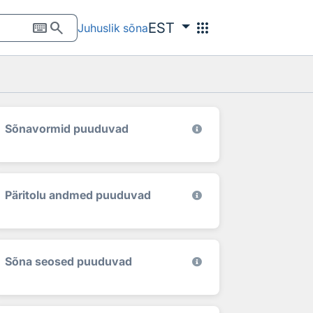
keyboard
search
apps
EST
Juhuslik sõna
Sõnavormid puuduvad
Päritolu andmed puuduvad
Sõna seosed puuduvad