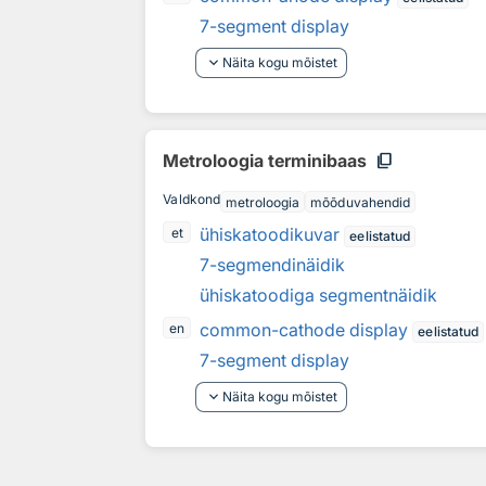
7-segment display
keyboard_arrow_down
Näita kogu mõistet
content_copy
Metroloogia terminibaas
Valdkond
metroloogia
mõõduvahendid
ühiskatoodikuvar
et
eelistatud
7-segmendinäidik
ühiskatoodiga segmentnäidik
common-cathode display
en
eelistatud
7-segment display
keyboard_arrow_down
Näita kogu mõistet