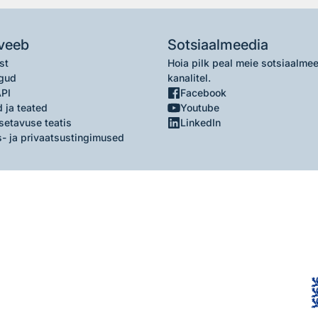
veeb
Sotsiaalmeedia
st
Hoia pilk peal meie sotsiaalme
gud
kanalitel.
API
Facebook
 ja teated
Youtube
setavuse teatis
LinkedIn
- ja privaatsustingimused