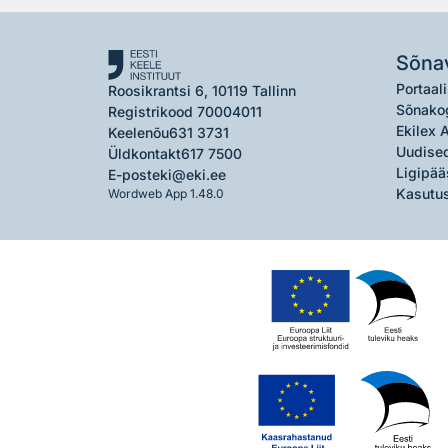
Sõna
Portaali
Roosikrantsi 6, 10119 Tallinn
Sõnako
Registrikood 70004011
Ekilex 
Keelenõu
631 3731
Uudised
Üldkontakt
617 7500
Ligipää
E-post
eki@eki.ee
Kasutus
Wordweb App 1.48.0