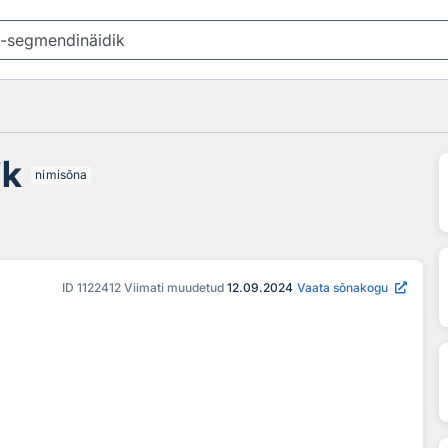
ik
nimisõna
ID
1122412
Viimati muudetud
12.09.2024
Vaata sõnakogu