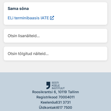
Sama sõna
ELi terminibaasis IATE
Otsin lisanäiteid...
Otsin tõlgitud näiteid...
Roosikrantsi 6, 10119 Tallinn
Registrikood 70004011
Keelenõu
631 3731
Üldkontakt
617 7500