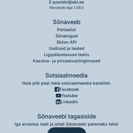
E-post
eki@eki.ee
Wordweb App 1.48.0
Sõnaveeb
Portaalist
Sõnakogud
Ekilex API
Uudised ja teated
Ligipääsetavuse teatis
Kasutus- ja privaatsustingimused
Sotsiaalmeedia
Hoia pilk peal meie sotsiaalmeedia kanalitel.
Facebook
Youtube
LinkedIn
Sõnaveebi tagasiside
Iga arvamus loeb ja aitab Sõnaveebi paremaks teha!