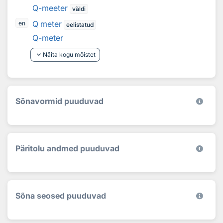
Q-meeter
väldi
Q meter
en
eelistatud
Q-meter
keyboard_arrow_down
Näita kogu mõistet
Sõnavormid puuduvad
Päritolu andmed puuduvad
Sõna seosed puuduvad