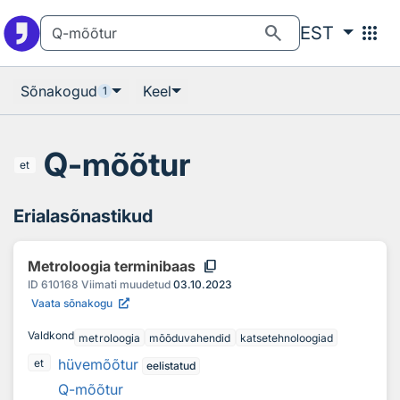
Otsingu juurde
Põhisisu juurde
search
apps
EST
Sõnakogud
Keel
1
Q-mõõtur
et
Erialasõnastikud
content_copy
Metroloogia terminibaas
ID
610168
Viimati muudetud
03.10.2023
Vaata sõnakogu
Valdkond
metroloogia
mõõduvahendid
katsetehnoloogiad
hüvemõõtur
et
eelistatud
Q-mõõtur