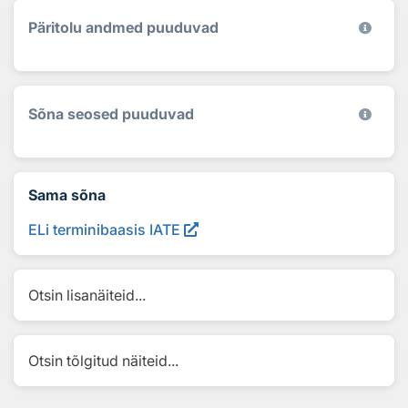
Päritolu andmed puuduvad
Sõna seosed puuduvad
Sama sõna
ELi terminibaasis IATE
Otsin lisanäiteid...
Otsin tõlgitud näiteid...