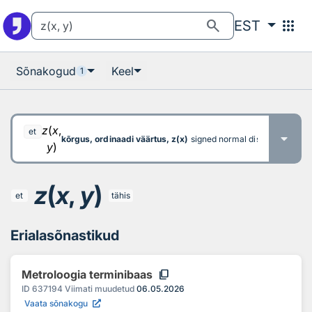
Otsingu juurde
Põhisisu juurde
search
apps
EST
Sõnakogud
Keel
1
z
(
x
,
et
kõrgus, ordinaadi väärtus, z(x)
signed normal distance from th
y
)
z
(
x
,
y
)
et
tähis
Erialasõnastikud
content_copy
Metroloogia terminibaas
ID
637194
Viimati muudetud
06.05.2026
Vaata sõnakogu