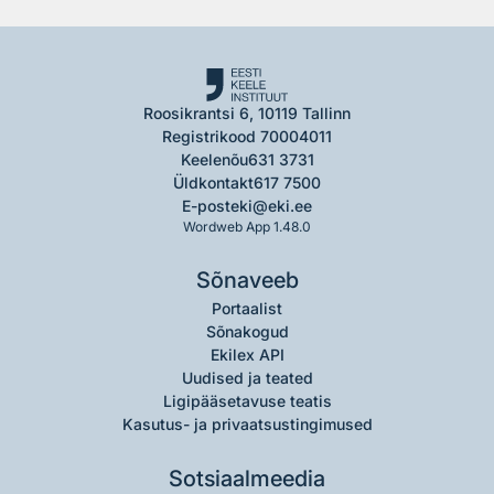
Roosikrantsi 6, 10119 Tallinn
Registrikood 70004011
Keelenõu
631 3731
Üldkontakt
617 7500
E-post
eki@eki.ee
Wordweb App 1.48.0
Sõnaveeb
Portaalist
Sõnakogud
Ekilex API
Uudised ja teated
Ligipääsetavuse teatis
Kasutus- ja privaatsustingimused
Sotsiaalmeedia