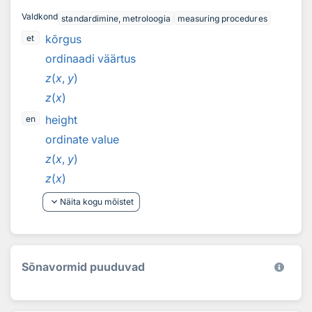
Valdkond
standardimine, metroloogia
measuring procedures
kõrgus
et
ordinaadi väärtus
z
(
x
,
y
)
z
(
x
)
height
en
ordinate value
z
(
x
,
y
)
z
(
x
)
keyboard_arrow_down
Näita kogu mõistet
Sõnavormid puuduvad