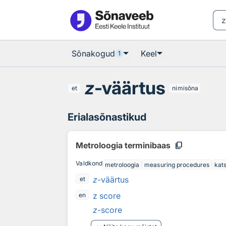
Otsingu juurde
Põhisisu juurde
Sõnakogud
Keel
1
z
-väärtus
et
nimisõna
Erialasõnastikud
content_copy
Metroloogia terminibaas
Valdkond
metroloogia
measuring procedures
kat
z
-väärtus
et
z score
en
z
-score