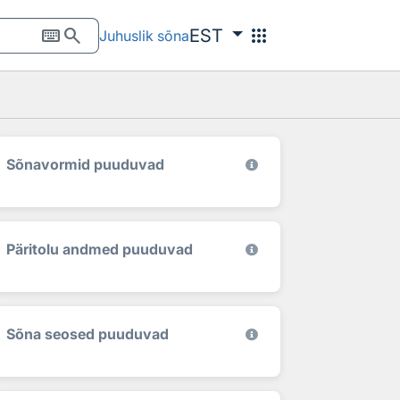
keyboard
search
apps
EST
Juhuslik sõna
Sõnavormid puuduvad
Päritolu andmed puuduvad
Sõna seosed puuduvad