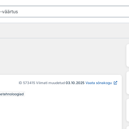
ID
573415
Viimati muudetud
03.10.2025
Vaata sõnakogu
setehnoloogiad