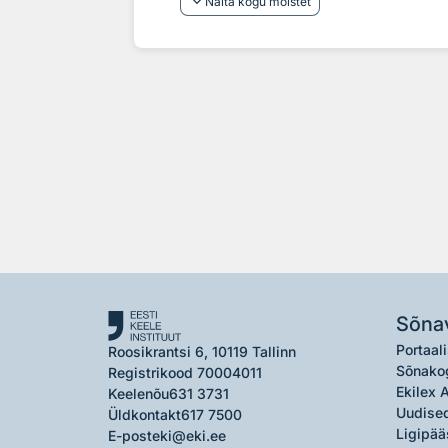
keyboard_arrow_down
Näita kogu mõistet
Sõna
Portaali
Roosikrantsi 6, 10119 Tallinn
Sõnako
Registrikood 70004011
Ekilex 
Keelenõu
631 3731
Uudised
Üldkontakt
617 7500
Ligipää
E-post
eki@eki.ee