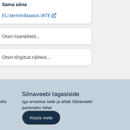
Sama sõna
ELi terminibaasis IATE
Otsin lisanäiteid...
Otsin tõlgitud näiteid...
Sõnaveebi tagasiside
edia
Iga arvamus loeb ja aitab Sõnaveebi
paremaks teha!
Kirjuta meile