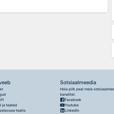
veeb
Sotsiaalmeedia
st
Hoia pilk peal meie sotsiaalme
gud
kanalitel.
API
Facebook
 ja teated
Youtube
setavuse teatis
LinkedIn