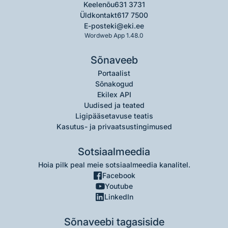
Keelenõu
631 3731
Üldkontakt
617 7500
E-post
eki@eki.ee
Wordweb App 1.48.0
Sõnaveeb
Portaalist
Sõnakogud
Ekilex API
Uudised ja teated
Ligipääsetavuse teatis
Kasutus- ja privaatsustingimused
Sotsiaalmeedia
Hoia pilk peal meie sotsiaalmeedia kanalitel.
Facebook
Youtube
LinkedIn
Sõnaveebi tagasiside