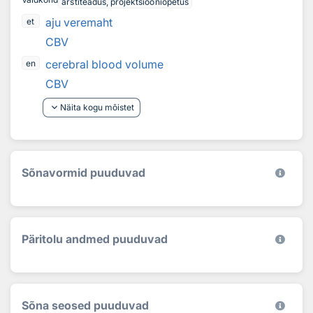
arstiteadus, projektsiooniõpetus
aju veremaht
et
CBV
cerebral blood volume
en
CBV
keyboard_arrow_down
Näita kogu mõistet
Sõnavormid puuduvad
Päritolu andmed puuduvad
Sõna seosed puuduvad