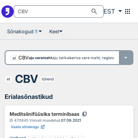
Otsingu juurde
Põhisisu juurde
search
apps
EST
Sõnakogud
Keel
1
CBV
aju veremaht
aju tsirkuleeriva vere maht; regionaalne verema
et
CBV
et
lühend
Erialasõnastikud
content_copy
Meditsiinifüüsika terminibaas
ID
470945
Viimati muudetud
07.09.2021
Vaata sõnakogu
Valdkond