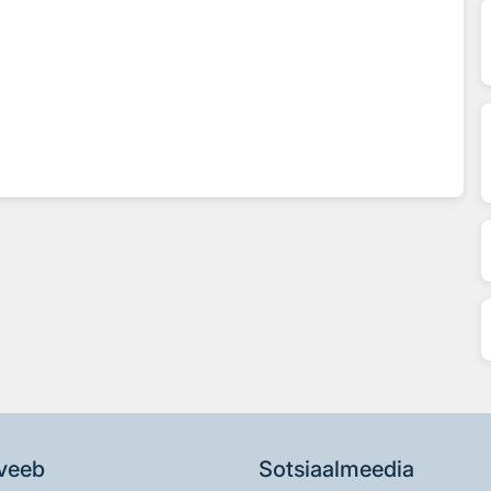
veeb
Sotsiaalmeedia