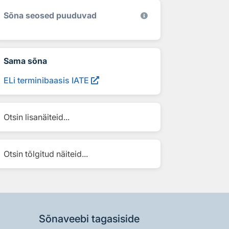
Sõna seosed puuduvad
Sama sõna
ELi terminibaasis IATE
Otsin lisanäiteid...
Otsin tõlgitud näiteid...
Sõnaveebi tagasiside