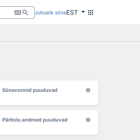
keyboard
search
apps
EST
Juhuslik sõna
Sõnavormid puuduvad
Päritolu andmed puuduvad