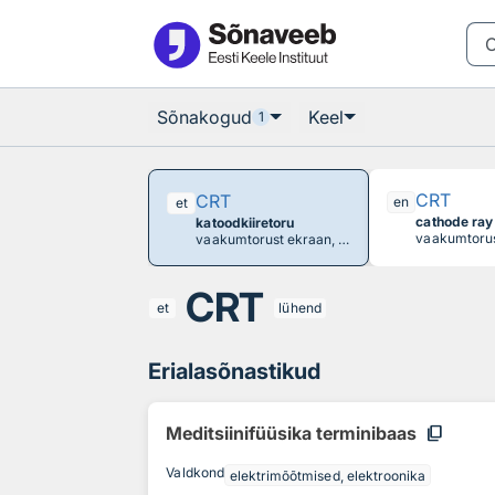
Otsingu juurde
Põhisisu juurde
Sõnakogud
Keel
1
CRT
CRT
en
et
cathode ray
katoodkiiretoru
vaakumtorust ekraan, milles kuumutatud elektrood kiirgab fosforkihiga kaetud pinnale peenikese elektronide kimbu; kimpu fokuseeritakse ja juhitakse elektromagnetvälja abil, mille tulemusena joonistub ekraani pinnale helenduv kujutis
CRT
et
lühend
Erialasõnastikud
content_copy
Meditsiinifüüsika terminibaas
Valdkond
elektrimõõtmised, elektroonika