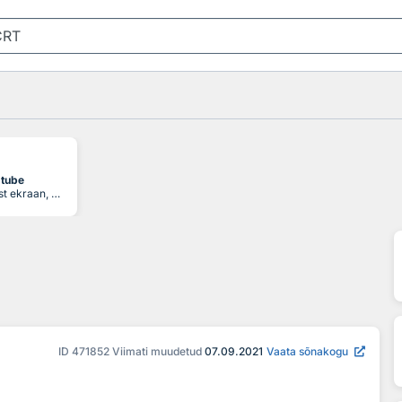
 tube
vaakumtorust ekraan, milles kuumutatud elektrood kiirgab fosforkihiga kaetud pinnale peenikese elektronide kimbu; kimpu fokuseeritakse ja juhitakse elektromagnetvälja abil, mille tulemusena joonistub ekraani pinnale helenduv kujutis
ID
471852
Viimati muudetud
07.09.2021
Vaata sõnakogu