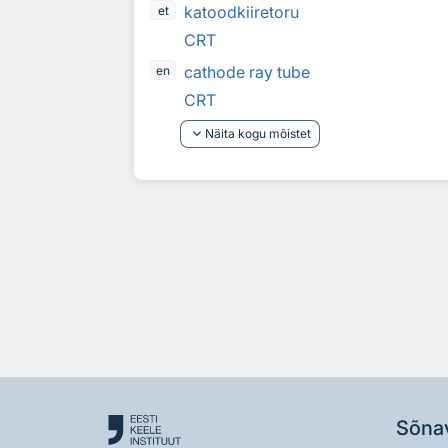
katoodkiiretoru
et
CRT
cathode ray tube
en
CRT
keyboard_arrow_down
Näita kogu mõistet
Sõna