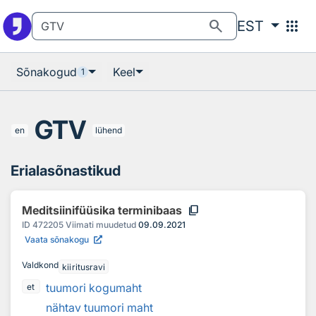
Otsingu juurde
Põhisisu juurde
search
apps
EST
Sõnakogud
Keel
1
GTV
en
lühend
Erialasõnastikud
content_copy
Meditsiinifüüsika terminibaas
ID
472205
Viimati muudetud
09.09.2021
Vaata sõnakogu
Valdkond
kiiritusravi
tuumori kogumaht
et
nähtav tuumori maht