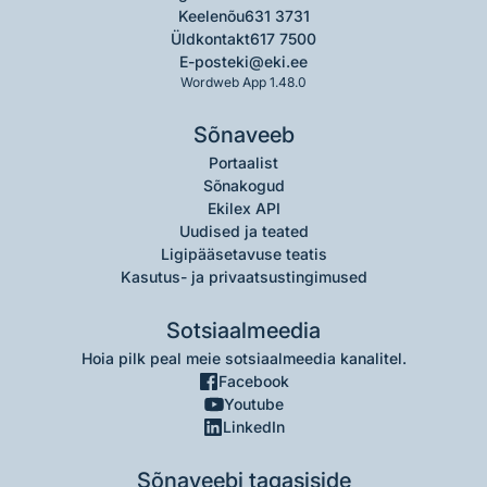
Keelenõu
631 3731
Üldkontakt
617 7500
E-post
eki@eki.ee
Wordweb App 1.48.0
Sõnaveeb
Portaalist
Sõnakogud
Ekilex API
Uudised ja teated
Ligipääsetavuse teatis
Kasutus- ja privaatsustingimused
Sotsiaalmeedia
Hoia pilk peal meie sotsiaalmeedia kanalitel.
Facebook
Youtube
LinkedIn
Sõnaveebi tagasiside