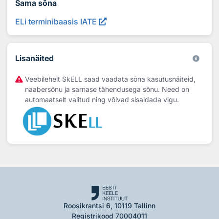
Sama sõna
ELi terminibaasis IATE
Lisanäited
Veebilehelt SkELL saad vaadata sõna kasutusnäiteid,
naabersõnu ja sarnase tähendusega sõnu. Need on
automaatselt valitud ning võivad sisaldada vigu.
Roosikrantsi 6, 10119 Tallinn
Registrikood 70004011