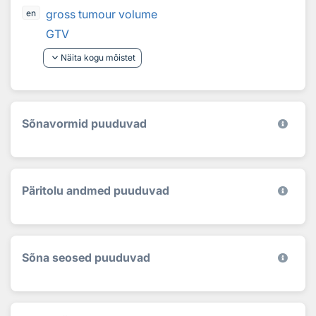
gross tumour volume
en
GTV
keyboard_arrow_down
Näita kogu mõistet
Sõnavormid puuduvad
Päritolu andmed puuduvad
Sõna seosed puuduvad