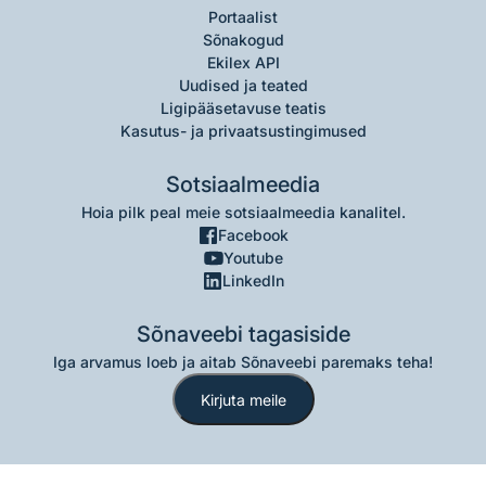
Portaalist
Sõnakogud
Ekilex API
Uudised ja teated
Ligipääsetavuse teatis
Kasutus- ja privaatsustingimused
Sotsiaalmeedia
Hoia pilk peal meie sotsiaalmeedia kanalitel.
Facebook
Youtube
LinkedIn
Sõnaveebi tagasiside
Iga arvamus loeb ja aitab Sõnaveebi paremaks teha!
Kirjuta meile