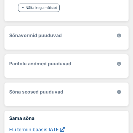
keyboard_arrow_down
Näita kogu mõistet
Sõnavormid puuduvad
Päritolu andmed puuduvad
Sõna seosed puuduvad
Sama sõna
ELi terminibaasis IATE