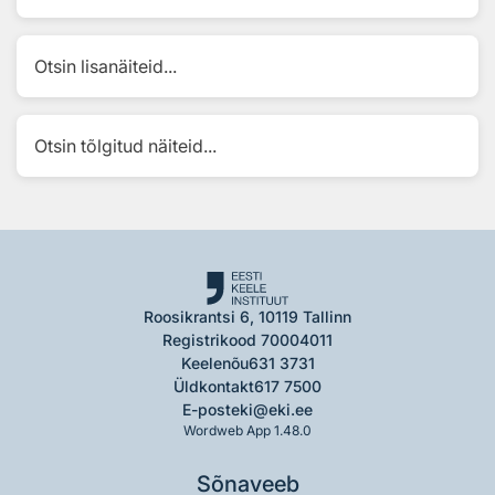
Otsin lisanäiteid...
Otsin tõlgitud näiteid...
Roosikrantsi 6, 10119 Tallinn
Registrikood 70004011
Keelenõu
631 3731
Üldkontakt
617 7500
E-post
eki@eki.ee
Wordweb App 1.48.0
Sõnaveeb