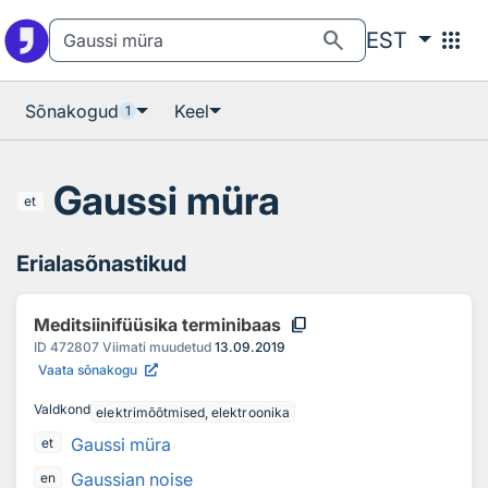
Otsingu juurde
Põhisisu juurde
search
apps
EST
Sõnakogud
Keel
1
Gaussi müra
et
Erialasõnastikud
content_copy
Meditsiinifüüsika terminibaas
ID
472807
Viimati muudetud
13.09.2019
Vaata sõnakogu
Valdkond
elektrimõõtmised, elektroonika
Gaussi müra
et
Gaussian noise
en