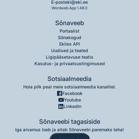
E-post
eki@eki.ee
Wordweb App 1.48.0
Sõnaveeb
Portaalist
Sõnakogud
Ekilex API
Uudised ja teated
Ligipääsetavuse teatis
Kasutus- ja privaatsustingimused
Sotsiaalmeedia
Hoia pilk peal meie sotsiaalmeedia kanalitel.
Facebook
Youtube
LinkedIn
Sõnaveebi tagasiside
Iga arvamus loeb ja aitab Sõnaveebi paremaks teha!