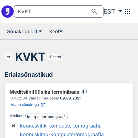
Otsingu juurde
Põhisisu juurde
search
apps
EST
Sõnakogud
Keel
1
KVKT
et
lühend
Erialasõnastikud
content_copy
Meditsiinifüüsika terminibaas
ID
472134
Viimati muudetud
09.09.2021
Vaata sõnakogu
Valdkond
kompuutertomograafia
koonusvihk-kompuutertomograafia
et
koonuskimp-kompuutertomograafia