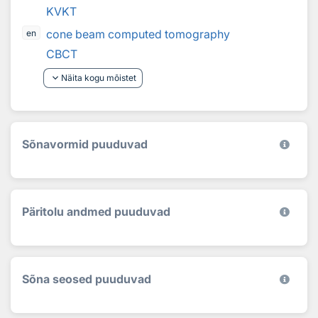
KVKT
cone beam computed tomography
en
CBCT
keyboard_arrow_down
Näita kogu mõistet
Sõnavormid puuduvad
Päritolu andmed puuduvad
Sõna seosed puuduvad