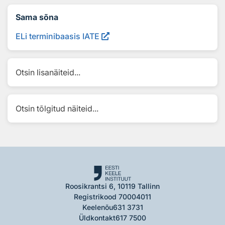
Sama sõna
ELi terminibaasis IATE
Otsin lisanäiteid...
Otsin tõlgitud näiteid...
Roosikrantsi 6, 10119 Tallinn
Registrikood 70004011
Keelenõu
631 3731
Üldkontakt
617 7500