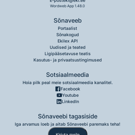
E-post
eki@eki.ee
Wordweb App 1.48.0
Sõnaveeb
Portaalist
Sõnakogud
Ekilex API
Uudised ja teated
Ligipääsetavuse teatis
Kasutus- ja privaatsustingimused
Sotsiaalmeedia
Hoia pilk peal meie sotsiaalmeedia kanalitel.
Facebook
Youtube
LinkedIn
Sõnaveebi tagasiside
Iga arvamus loeb ja aitab Sõnaveebi paremaks teha!
Kirjuta meile