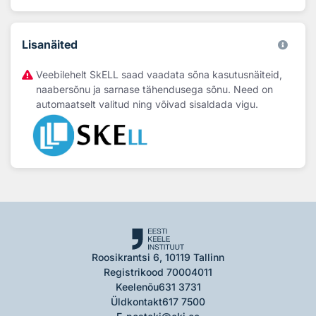
Lisanäited
Veebilehelt SkELL saad vaadata sõna kasutusnäiteid,
naabersõnu ja sarnase tähendusega sõnu. Need on
automaatselt valitud ning võivad sisaldada vigu.
Roosikrantsi 6, 10119 Tallinn
Registrikood 70004011
Keelenõu
631 3731
Üldkontakt
617 7500