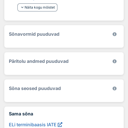
keyboard_arrow_down
Näita kogu mõistet
Sõnavormid puuduvad
Päritolu andmed puuduvad
Sõna seosed puuduvad
Sama sõna
ELi terminibaasis IATE