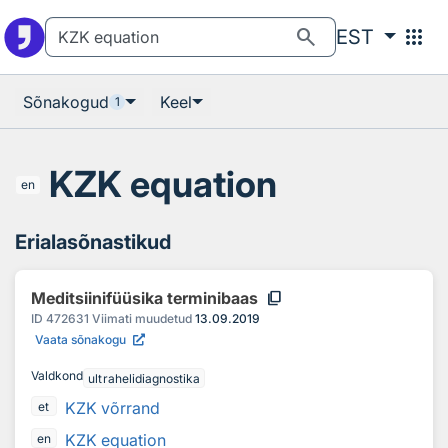
Otsingu juurde
Põhisisu juurde
search
apps
EST
Sõnakogud
Keel
1
KZK equation
en
Erialasõnastikud
content_copy
Meditsiinifüüsika terminibaas
ID
472631
Viimati muudetud
13.09.2019
Vaata sõnakogu
Valdkond
ultrahelidiagnostika
KZK võrrand
et
KZK equation
en