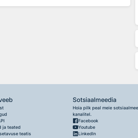
veeb
Sotsiaalmeedia
st
Hoia pilk peal meie sotsiaalme
gud
kanalitel.
API
Facebook
 ja teated
Youtube
setavuse teatis
LinkedIn