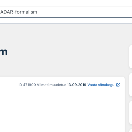
sm
ID
471800
Viimati muudetud
13.09.2019
Vaata sõnakogu