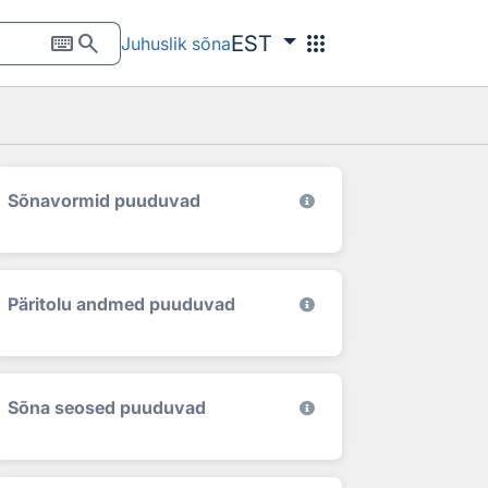
keyboard
search
apps
EST
Juhuslik sõna
Sõnavormid puuduvad
Päritolu andmed puuduvad
Sõna seosed puuduvad