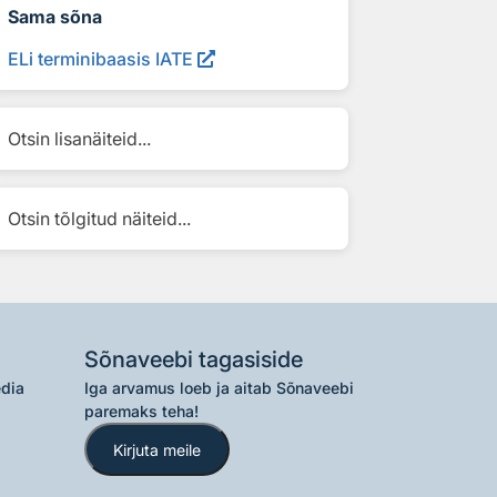
Sama sõna
ELi terminibaasis IATE
Otsin lisanäiteid...
Otsin tõlgitud näiteid...
Sõnaveebi tagasiside
edia
Iga arvamus loeb ja aitab Sõnaveebi
paremaks teha!
Kirjuta meile