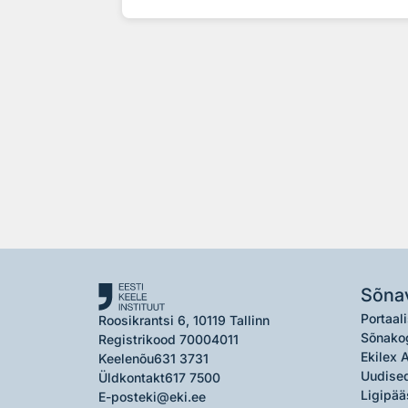
Sõna
Portaali
Roosikrantsi 6, 10119 Tallinn
Sõnako
Registrikood 70004011
Ekilex 
Keelenõu
631 3731
Uudised
Üldkontakt
617 7500
Ligipää
E-post
eki@eki.ee