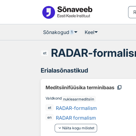
Otsingu juurde
Põhisisu juurde
Sõnakogud
Keel
1
RADAR-formali
et
Erialasõnastikud
content_copy
Meditsiinifüüsika terminibaas
Valdkond
nukleaarmeditsiin
RADAR-formalism
et
RADAR formalism
en
keyboard_arrow_down
Näita kogu mõistet