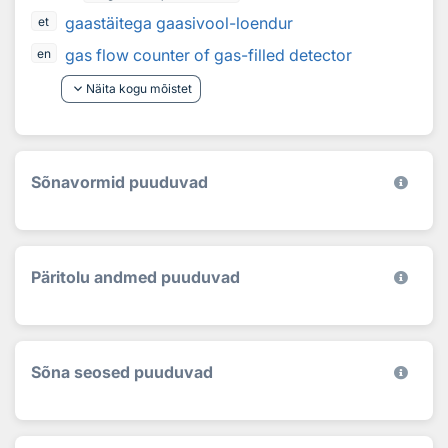
gaastäitega gaasivool-loendur
et
gas flow counter of gas-filled detector
en
keyboard_arrow_down
Näita kogu mõistet
Sõnavormid puuduvad
Päritolu andmed puuduvad
Sõna seosed puuduvad