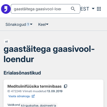
Otsingu juurde
Põhisisu juurde
search
apps
EST
Sõnakogud
Keel
1
et
gaastäitega gaasivool-
loendur
Erialasõnastikud
content_copy
Meditsiinifüüsika terminibaas
ID
472246
Viimati muudetud
13.09.2019
Vaata sõnakogu
Valdkond
kiirguskaitse, dosimeetria