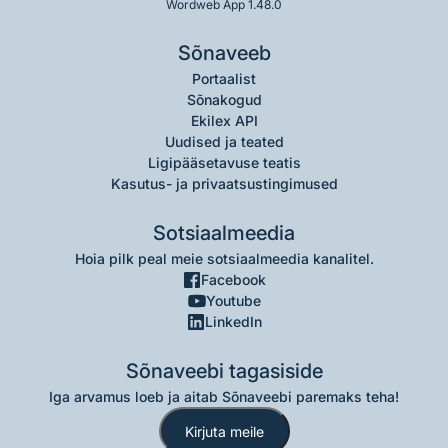
Wordweb App 1.48.0
Sõnaveeb
Portaalist
Sõnakogud
Ekilex API
Uudised ja teated
Ligipääsetavuse teatis
Kasutus- ja privaatsustingimused
Sotsiaalmeedia
Hoia pilk peal meie sotsiaalmeedia kanalitel.
Facebook
Youtube
LinkedIn
Sõnaveebi tagasiside
Iga arvamus loeb ja aitab Sõnaveebi paremaks teha!
Kirjuta meile