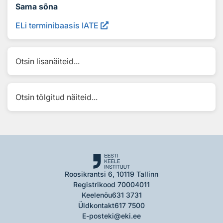
Sama sõna
ELi terminibaasis IATE
Otsin lisanäiteid...
Otsin tõlgitud näiteid...
Roosikrantsi 6, 10119 Tallinn
Registrikood 70004011
Keelenõu
631 3731
Üldkontakt
617 7500
E-post
eki@eki.ee