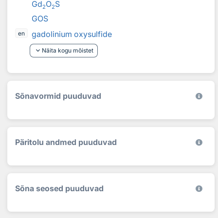
Gd
O
S
2
2
GOS
gadolinium oxysulfide
en
keyboard_arrow_down
Näita kogu mõistet
Sõnavormid puuduvad
Päritolu andmed puuduvad
Sõna seosed puuduvad