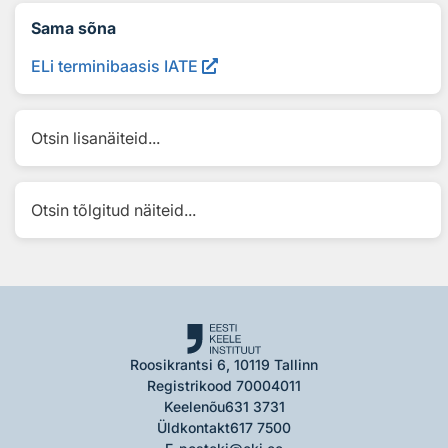
Sama sõna
ELi terminibaasis IATE
Otsin lisanäiteid...
Otsin tõlgitud näiteid...
Roosikrantsi 6, 10119 Tallinn
Registrikood 70004011
Keelenõu
631 3731
Üldkontakt
617 7500