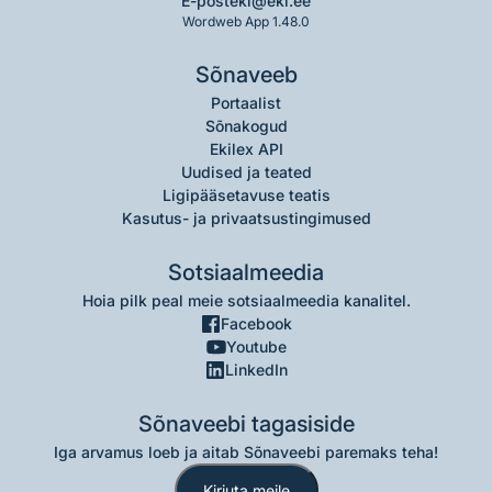
E-post
eki@eki.ee
Wordweb App 1.48.0
Sõnaveeb
Portaalist
Sõnakogud
Ekilex API
Uudised ja teated
Ligipääsetavuse teatis
Kasutus- ja privaatsustingimused
Sotsiaalmeedia
Hoia pilk peal meie sotsiaalmeedia kanalitel.
Facebook
Youtube
LinkedIn
Sõnaveebi tagasiside
Iga arvamus loeb ja aitab Sõnaveebi paremaks teha!
Kirjuta meile