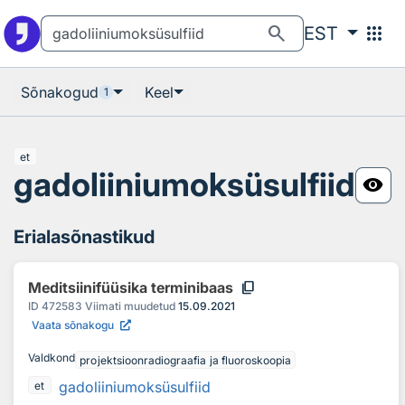
Otsingu juurde
Põhisisu juurde
search
apps
EST
Sõnakogud
Keel
1
et
gadoliiniumoksüsulfiid
visibility
Erialasõnastikud
content_copy
Meditsiinifüüsika terminibaas
ID
472583
Viimati muudetud
15.09.2021
Vaata sõnakogu
Valdkond
projektsioonradiograafia ja fluoroskoopia
gadoliiniumoksüsulfiid
et