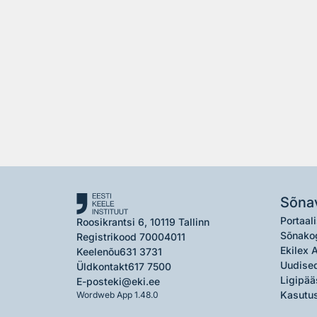
Sõna
Portaali
Roosikrantsi 6, 10119 Tallinn
Sõnako
Registrikood 70004011
Ekilex 
Keelenõu
631 3731
Uudised
Üldkontakt
617 7500
Ligipää
E-post
eki@eki.ee
Kasutus
Wordweb App 1.48.0