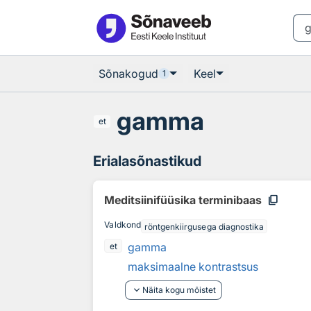
Otsingu juurde
Põhisisu juurde
Sõnakogud
Keel
1
gamma
et
Erialasõnastikud
content_copy
Meditsiinifüüsika terminibaas
Valdkond
röntgenkiirgusega diagnostika
gamma
et
maksimaalne kontrastsus
keyboard_arrow_down
Näita kogu mõistet