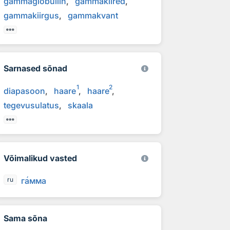
gammaglobuliin
gammakiired
gammakiirgus
gammakvant
Sarnased sõnad
1
2
diapasoon
haare
haare
tegevusulatus
skaala
Võimalikud vasted
г
а
мма
ru
Sama sõna