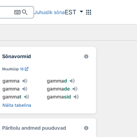
keyboard
search
apps
EST
Juhuslik sõna
Sõnavormid
Muuttüüp
16
gamma
gamma
d
gamma
gamma
de
gamma
t
gamma
sid
Näita tabelina
Päritolu andmed puuduvad