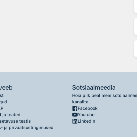
veeb
Sotsiaalmeedia
st
Hoia pilk peal meie sotsiaalme
gud
kanalitel.
API
Facebook
 ja teated
Youtube
setavuse teatis
LinkedIn
- ja privaatsustingimused