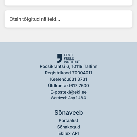
Otsin tõlgitud näiteid...
Roosikrantsi 6, 10119 Tallinn
Registrikood 70004011
Keelenõu
631 3731
Üldkontakt
617 7500
E-post
eki@eki.ee
Wordweb App 1.48.0
Sõnaveeb
Portaalist
Sõnakogud
Ekilex API