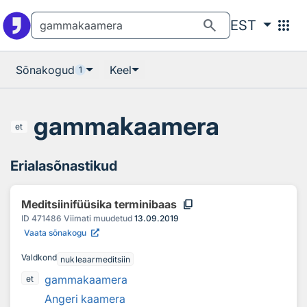
Otsingu juurde
Põhisisu juurde
search
apps
EST
Sõnakogud
Keel
1
gammakaamera
et
Erialasõnastikud
content_copy
Meditsiinifüüsika terminibaas
ID
471486
Viimati muudetud
13.09.2019
Vaata sõnakogu
Valdkond
nukleaarmeditsiin
gammakaamera
et
Angeri kaamera