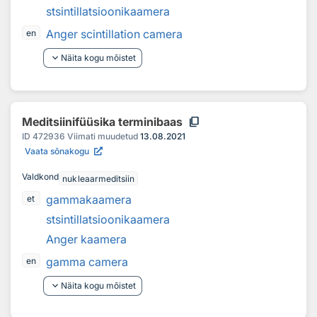
stsintillatsioonikaamera
Anger scintillation camera
en
keyboard_arrow_down
Näita kogu mõistet
content_copy
Meditsiinifüüsika terminibaas
ID
472936
Viimati muudetud
13.08.2021
Vaata sõnakogu
Valdkond
nukleaarmeditsiin
gammakaamera
et
stsintillatsioonikaamera
Anger kaamera
gamma camera
en
keyboard_arrow_down
Näita kogu mõistet