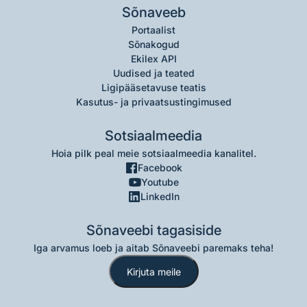
Sõnaveeb
Portaalist
Sõnakogud
Ekilex API
Uudised ja teated
Ligipääsetavuse teatis
Kasutus- ja privaatsustingimused
Sotsiaalmeedia
Hoia pilk peal meie sotsiaalmeedia kanalitel.
Facebook
Youtube
LinkedIn
Sõnaveebi tagasiside
Iga arvamus loeb ja aitab Sõnaveebi paremaks teha!
Kirjuta meile