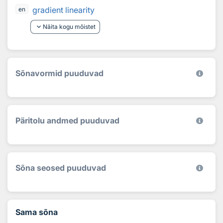
gradient linearity
en
keyboard_arrow_down
Näita kogu mõistet
Sõnavormid puuduvad
Päritolu andmed puuduvad
Sõna seosed puuduvad
Sama sõna