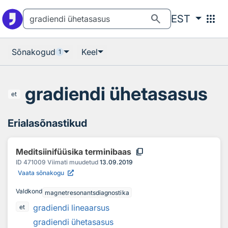
Otsingu juurde
Põhisisu juurde
search
apps
EST
Sõnakogud
Keel
1
gradiendi ühetasasus
et
Erialasõnastikud
content_copy
Meditsiinifüüsika terminibaas
ID
471009
Viimati muudetud
13.09.2019
Vaata sõnakogu
Valdkond
magnetresonantsdiagnostika
gradiendi lineaarsus
et
gradiendi ühetasasus