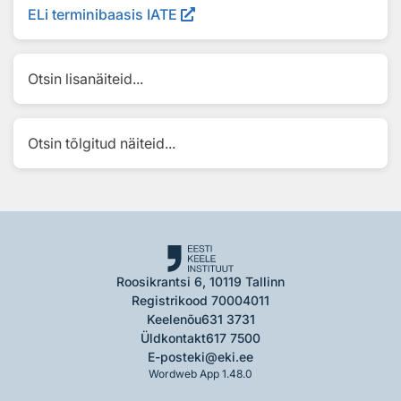
ELi terminibaasis IATE
Otsin lisanäiteid...
Otsin tõlgitud näiteid...
Roosikrantsi 6, 10119 Tallinn
Registrikood 70004011
Keelenõu
631 3731
Üldkontakt
617 7500
E-post
eki@eki.ee
Wordweb App 1.48.0