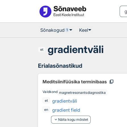
Otsingu juurde
Põhisisu juurde
Sõnakogud
Keel
1
gradientväli
et
Erialasõnastikud
content_copy
Meditsiinifüüsika terminibaas
Valdkond
magnetresonantsdiagnostika
gradientväli
et
gradient field
en
keyboard_arrow_down
Näita kogu mõistet