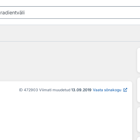
ID
472903
Viimati muudetud
13.09.2019
Vaata sõnakogu