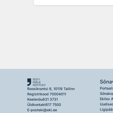
Sõna
Portaali
Roosikrantsi 6, 10119 Tallinn
Sõnako
Registrikood 70004011
Ekilex 
Keelenõu
631 3731
Uudised
Üldkontakt
617 7500
Ligipää
E-post
eki@eki.ee