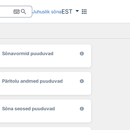
keyboard
search
apps
EST
Juhuslik sõna
Sõnavormid puuduvad
Päritolu andmed puuduvad
Sõna seosed puuduvad