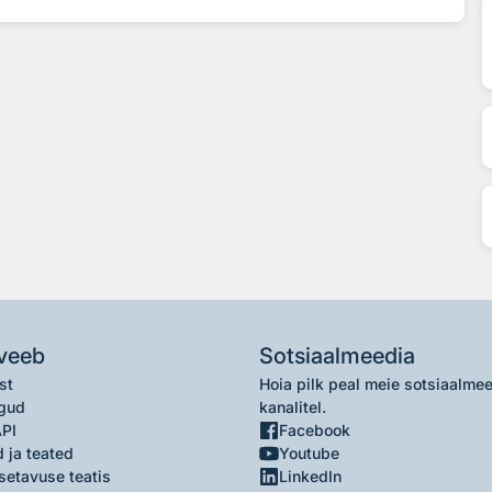
veeb
Sotsiaalmeedia
st
Hoia pilk peal meie sotsiaalme
gud
kanalitel.
API
Facebook
 ja teated
Youtube
setavuse teatis
LinkedIn