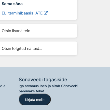
Sama sõna
ELi terminibaasis IATE
Otsin lisanäiteid...
Otsin tõlgitud näiteid...
Sõnaveebi tagasiside
edia
Iga arvamus loeb ja aitab Sõnaveebi
paremaks teha!
Kirjuta meile