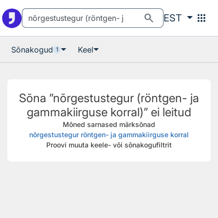
Otsingu juurde
Põhisisu juurde
search
apps
EST
Sõnakogud
Keel
1
Sõna ”nõrgestustegur (röntgen- ja
gammakiirguse korral)” ei leitud
Mõned sarnased märksõnad
nõrgestustegur röntgen- ja gammakiirguse korral
Proovi muuta keele- või sõnakogufiltrit