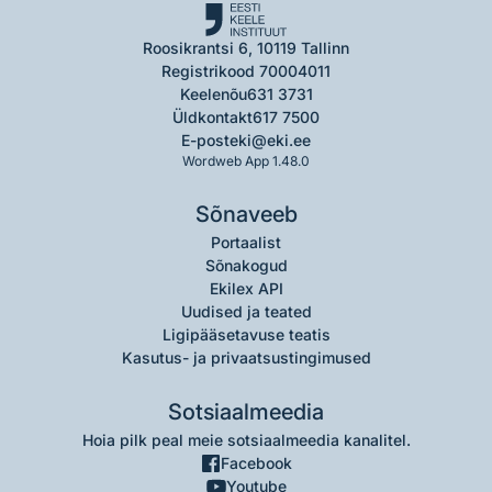
Roosikrantsi 6, 10119 Tallinn
Registrikood 70004011
Keelenõu
631 3731
Üldkontakt
617 7500
E-post
eki@eki.ee
Wordweb App 1.48.0
Sõnaveeb
Portaalist
Sõnakogud
Ekilex API
Uudised ja teated
Ligipääsetavuse teatis
Kasutus- ja privaatsustingimused
Sotsiaalmeedia
Hoia pilk peal meie sotsiaalmeedia kanalitel.
Facebook
Youtube