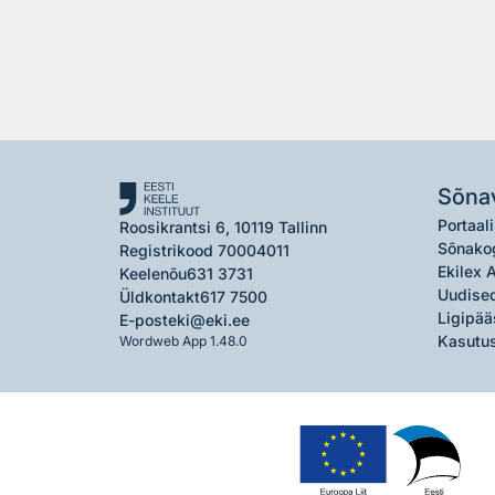
Sõna
Portaali
Roosikrantsi 6, 10119 Tallinn
Sõnako
Registrikood 70004011
Ekilex 
Keelenõu
631 3731
Uudised
Üldkontakt
617 7500
Ligipää
E-post
eki@eki.ee
Kasutus
Wordweb App 1.48.0