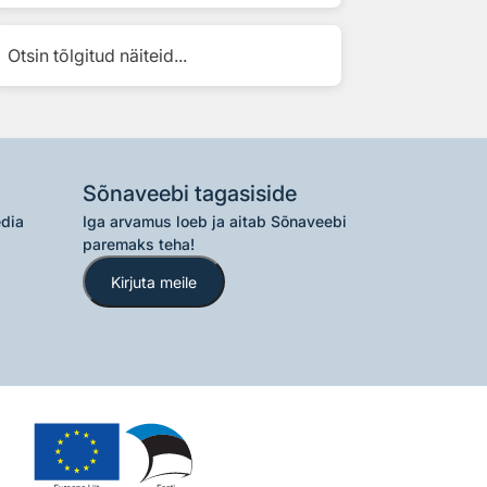
Otsin tõlgitud näiteid...
Sõnaveebi tagasiside
edia
Iga arvamus loeb ja aitab Sõnaveebi
paremaks teha!
Kirjuta meile