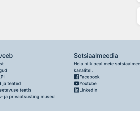
veeb
Sotsiaalmeedia
st
Hoia pilk peal meie sotsiaalme
gud
kanalitel.
API
Facebook
 ja teated
Youtube
setavuse teatis
LinkedIn
- ja privaatsustingimused