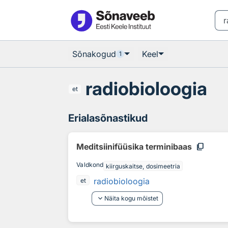
Otsingu juurde
Põhisisu juurde
Sõnakogud
Keel
1
radiobioloogia
et
Erialasõnastikud
content_copy
Meditsiinifüüsika terminibaas
Valdkond
kiirguskaitse, dosimeetria
radiobioloogia
et
keyboard_arrow_down
Näita kogu mõistet