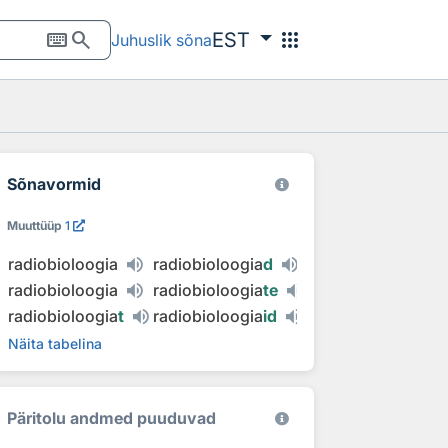
keyboard
search
apps
EST
Juhuslik sõna
Sõnavormid
Muuttüüp
1
radiobioloogia
radiobioloogia
d
radiobioloogia
radiobioloogia
te
radiobioloogia
t
radiobioloogia
id
Näita tabelina
Päritolu andmed puuduvad