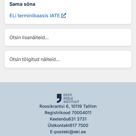
Sama sõna
ELi terminibaasis IATE
Otsin lisanäiteid...
Otsin tõlgitud näiteid...
Roosikrantsi 6, 10119 Tallinn
Registrikood 70004011
Keelenõu
631 3731
Üldkontakt
617 7500
E-post
eki@eki.ee