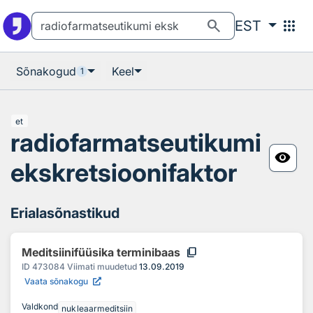
Otsingu juurde
Põhisisu juurde
search
apps
EST
Sõnakogud
Keel
1
et
radiofarmatseutikumi
visibility
ekskretsioonifaktor
Erialasõnastikud
content_copy
Meditsiinifüüsika terminibaas
ID
473084
Viimati muudetud
13.09.2019
Vaata sõnakogu
Valdkond
nukleaarmeditsiin