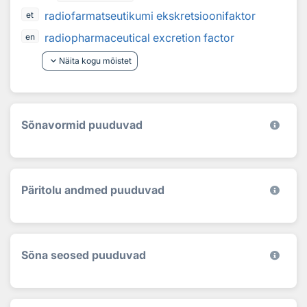
radiofarmatseutikumi ekskretsioonifaktor
et
radiopharmaceutical excretion factor
en
keyboard_arrow_down
Näita kogu mõistet
Sõnavormid puuduvad
Päritolu andmed puuduvad
Sõna seosed puuduvad