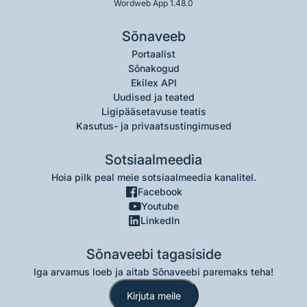
Wordweb App 1.48.0
Sõnaveeb
Portaalist
Sõnakogud
Ekilex API
Uudised ja teated
Ligipääsetavuse teatis
Kasutus- ja privaatsustingimused
Sotsiaalmeedia
Hoia pilk peal meie sotsiaalmeedia kanalitel.
Facebook
Youtube
LinkedIn
Sõnaveebi tagasiside
Iga arvamus loeb ja aitab Sõnaveebi paremaks teha!
Kirjuta meile