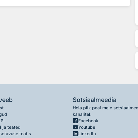
veeb
Sotsiaalmeedia
st
Hoia pilk peal meie sotsiaalme
gud
kanalitel.
API
Facebook
 ja teated
Youtube
setavuse teatis
LinkedIn