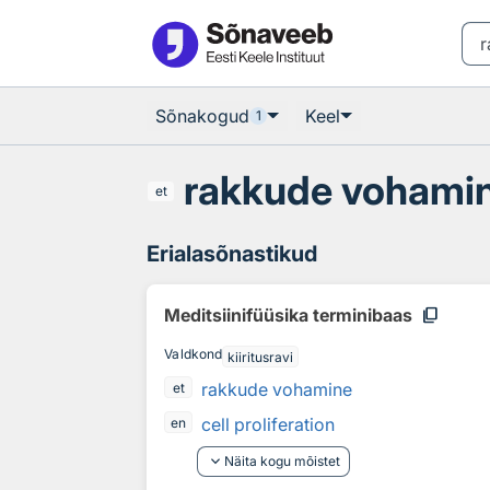
Otsingu juurde
Põhisisu juurde
Sõnakogud
Keel
1
rakkude vohami
et
Erialasõnastikud
content_copy
Meditsiinifüüsika terminibaas
Valdkond
kiiritusravi
rakkude vohamine
et
cell proliferation
en
keyboard_arrow_down
Näita kogu mõistet