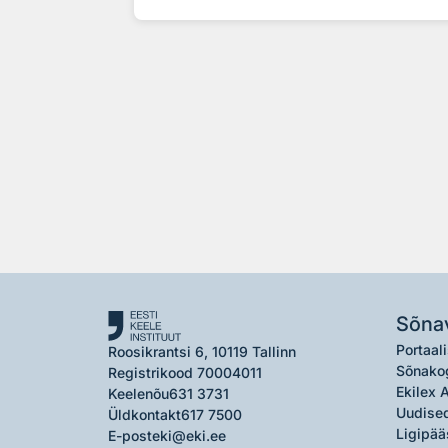
Sõna
Portaali
Roosikrantsi 6, 10119 Tallinn
Sõnako
Registrikood 70004011
Ekilex 
Keelenõu
631 3731
Uudised
Üldkontakt
617 7500
Ligipää
E-post
eki@eki.ee