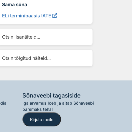
Sama sõna
ELi terminibaasis IATE
Otsin lisanäiteid...
Otsin tõlgitud näiteid...
Sõnaveebi tagasiside
edia
Iga arvamus loeb ja aitab Sõnaveebi
paremaks teha!
Kirjuta meile