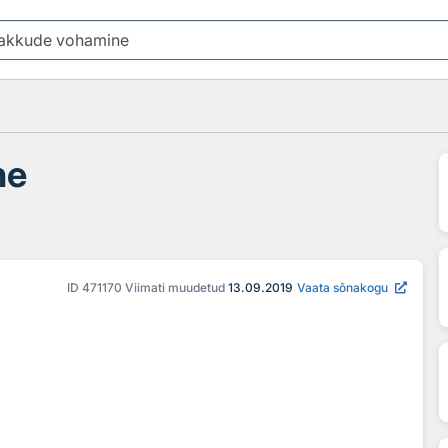
ne
ID
471170
Viimati muudetud
13.09.2019
Vaata sõnakogu