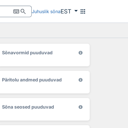
keyboard
search
apps
EST
Juhuslik sõna
Sõnavormid puuduvad
Päritolu andmed puuduvad
Sõna seosed puuduvad