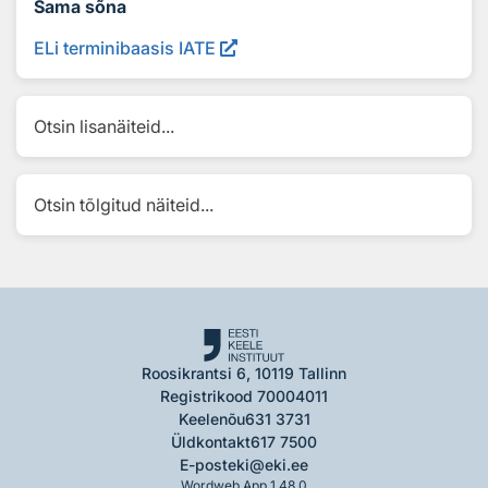
Sama sõna
ELi terminibaasis IATE
Otsin lisanäiteid...
Otsin tõlgitud näiteid...
Roosikrantsi 6, 10119 Tallinn
Registrikood 70004011
Keelenõu
631 3731
Üldkontakt
617 7500
E-post
eki@eki.ee
Wordweb App 1.48.0