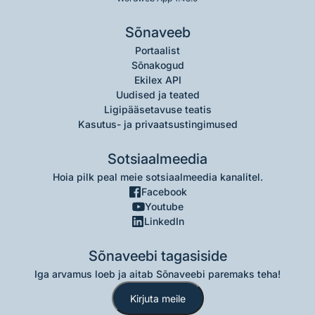
Sõnaveeb
Portaalist
Sõnakogud
Ekilex API
Uudised ja teated
Ligipääsetavuse teatis
Kasutus- ja privaatsustingimused
Sotsiaalmeedia
Hoia pilk peal meie sotsiaalmeedia kanalitel.
Facebook
Youtube
LinkedIn
Sõnaveebi tagasiside
Iga arvamus loeb ja aitab Sõnaveebi paremaks teha!
Kirjuta meile