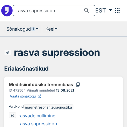
Otsingu juurde
Põhisisu juurde
search
apps
EST
Sõnakogud
Keel
1
rasva supressioon
et
Erialasõnastikud
content_copy
Meditsiinifüüsika terminibaas
ID
472564
Viimati muudetud
13.08.2021
Vaata sõnakogu
Valdkond
magnetresonantsdiagnostika
rasvade nullimine
et
rasva supressioon