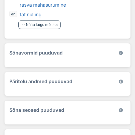
rasva mahasurumine
fat nulling
en
keyboard_arrow_down
Näita kogu mõistet
Sõnavormid puuduvad
Päritolu andmed puuduvad
Sõna seosed puuduvad