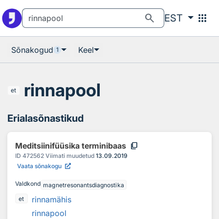
Otsingu juurde
Põhisisu juurde
search
apps
EST
Sõnakogud
Keel
1
rinnapool
et
Erialasõnastikud
content_copy
Meditsiinifüüsika terminibaas
ID
472562
Viimati muudetud
13.09.2019
Vaata sõnakogu
Valdkond
magnetresonantsdiagnostika
rinnamähis
et
rinnapool