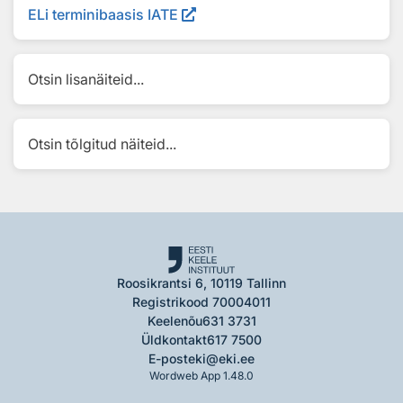
ELi terminibaasis IATE
Otsin lisanäiteid...
Otsin tõlgitud näiteid...
Roosikrantsi 6, 10119 Tallinn
Registrikood 70004011
Keelenõu
631 3731
Üldkontakt
617 7500
E-post
eki@eki.ee
Wordweb App 1.48.0