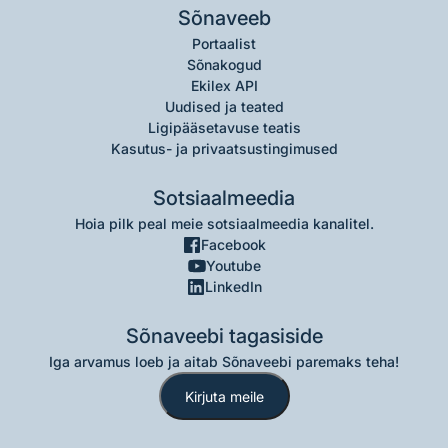
Sõnaveeb
Portaalist
Sõnakogud
Ekilex API
Uudised ja teated
Ligipääsetavuse teatis
Kasutus- ja privaatsustingimused
Sotsiaalmeedia
Hoia pilk peal meie sotsiaalmeedia kanalitel.
Facebook
Youtube
LinkedIn
Sõnaveebi tagasiside
Iga arvamus loeb ja aitab Sõnaveebi paremaks teha!
Kirjuta meile