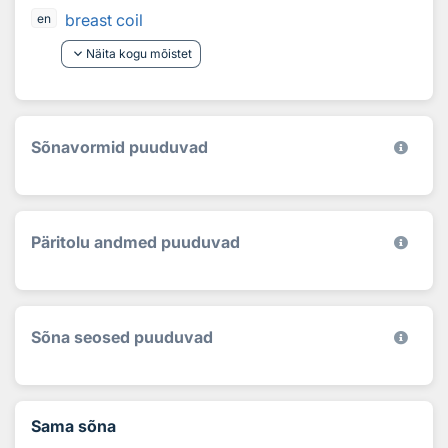
breast coil
en
keyboard_arrow_down
Näita kogu mõistet
Sõnavormid puuduvad
Päritolu andmed puuduvad
Sõna seosed puuduvad
Sama sõna