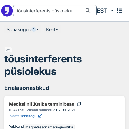
Otsingu juurde
Põhisisu juurde
search
apps
EST
Sõnakogud
Keel
1
et
tõusinterferents
püsiolekus
Erialasõnastikud
content_copy
Meditsiinifüüsika terminibaas
ID
471230
Viimati muudetud
02.09.2021
Vaata sõnakogu
Valdkond
magnetresonantsdiagnostika