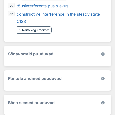
tõusinterferents püsiolekus
et
constructive interference in the steady state
en
CISS
keyboard_arrow_down
Näita kogu mõistet
Sõnavormid puuduvad
Päritolu andmed puuduvad
Sõna seosed puuduvad