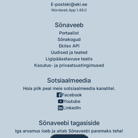
E-post
eki@eki.ee
Wordweb App 1.48.0
Sõnaveeb
Portaalist
Sõnakogud
Ekilex API
Uudised ja teated
Ligipääsetavuse teatis
Kasutus- ja privaatsustingimused
Sotsiaalmeedia
Hoia pilk peal meie sotsiaalmeedia kanalitel.
Facebook
Youtube
LinkedIn
Sõnaveebi tagasiside
Iga arvamus loeb ja aitab Sõnaveebi paremaks teha!