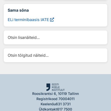
Sama sõna
ELi terminibaasis IATE
Otsin lisanäiteid...
Otsin tõlgitud näiteid...
Roosikrantsi 6, 10119 Tallinn
Registrikood 70004011
Keelenõu
631 3731
Üldkontakt
617 7500