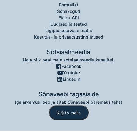
Portaalist
Sõnakogud
Ekilex API
Uudised ja teated
Ligipääsetavuse teatis
Kasutus- ja privaatsustingimused
Sotsiaalmeedia
Hoia pilk peal meie sotsiaalmeedia kanalitel.
Facebook
Youtube
LinkedIn
Sõnaveebi tagasiside
Iga arvamus loeb ja aitab Sõnaveebi paremaks teha!
Kirjuta meile