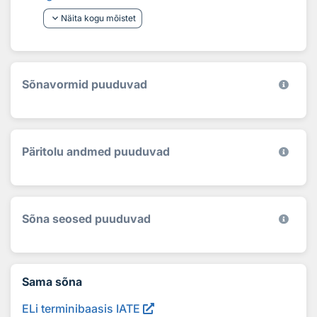
keyboard_arrow_down
Näita kogu mõistet
Sõnavormid puuduvad
Päritolu andmed puuduvad
Sõna seosed puuduvad
Sama sõna
ELi terminibaasis IATE