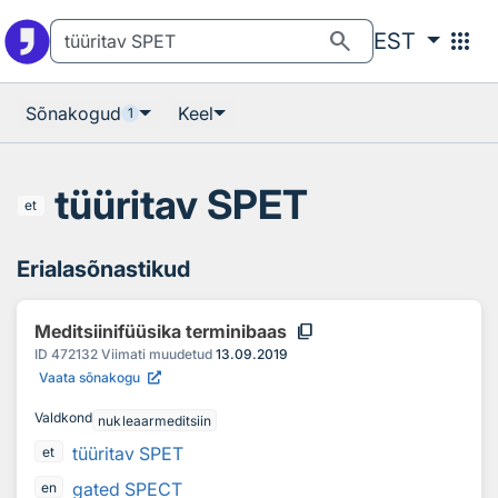
Otsingu juurde
Põhisisu juurde
search
apps
EST
Sõnakogud
Keel
1
tüüritav SPET
et
Erialasõnastikud
content_copy
Meditsiinifüüsika terminibaas
ID
472132
Viimati muudetud
13.09.2019
Vaata sõnakogu
Valdkond
nukleaarmeditsiin
tüüritav SPET
et
gated SPECT
en