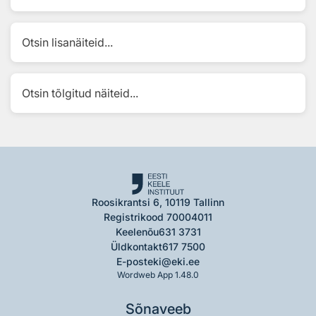
Otsin lisanäiteid...
Otsin tõlgitud näiteid...
Roosikrantsi 6, 10119 Tallinn
Registrikood 70004011
Keelenõu
631 3731
Üldkontakt
617 7500
E-post
eki@eki.ee
Wordweb App 1.48.0
Sõnaveeb