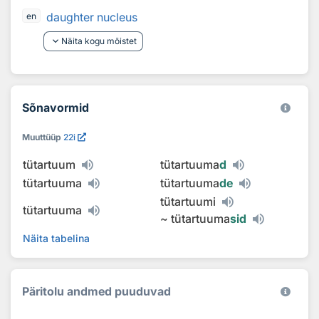
daughter nucleus
en
keyboard_arrow_down
Näita kogu mõistet
Sõnavormid
Muuttüüp
22i
tütartuum
tütartuuma
d
tütartuuma
tütartuuma
de
tütartuumi
tütartuuma
~
tütartuuma
sid
Näita tabelina
Päritolu andmed puuduvad