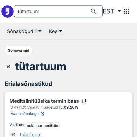
Otsingu juurde
Põhisisu juurde
search
apps
EST
Sõnakogud
Keel
1
Sõnavormid
tütartuum
et
Erialasõnastikud
content_copy
Meditsiinifüüsika terminibaas
ID
471120
Viimati muudetud
13.09.2019
Vaata sõnakogu
Valdkond
nukleaarmeditsiin
tütartuum
et