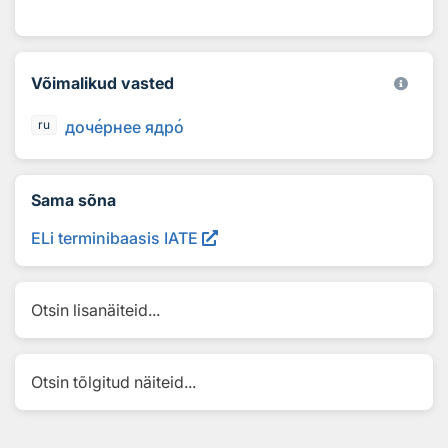
Võimalikud vasted
доч
е
рнее ядр
о
ru
Sama sõna
ELi terminibaasis IATE
Otsin lisanäiteid...
Otsin tõlgitud näiteid...