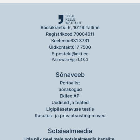
Roosikrantsi 6, 10119 Tallinn
Registrikood 70004011
Keelenõu
631 3731
Üldkontakt
617 7500
E-post
eki@eki.ee
Wordweb App 1.48.0
Sõnaveeb
Portaalist
Sõnakogud
Ekilex API
Uudised ja teated
Ligipääsetavuse teatis
Kasutus- ja privaatsustingimused
Sotsiaalmeedia
Hoia pilk peal meie sotsiaalmeedia kanalitel.