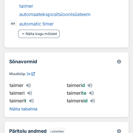
taimer
automaatekspositsioonisüsteem
automatic timer
en
keyboard_arrow_down
Näita kogu mõistet
Sõnavormid
Muuttüüp
2e
taimer
taimeri
d
taimeri
taimeri
te
taimeri
t
taimere
id
Näita tabelina
Päritolu andmed
laensõna