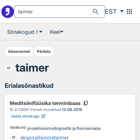
Otsingu juurde
Põhisisu juurde
search
apps
EST
Sõnakogud
Keel
1
Sõnavormid
Päritolu
taimer
et
Erialasõnastikud
content_copy
Meditsiinifüüsika terminibaas
ID
472609
Viimati muudetud
13.09.2019
Vaata sõnakogu
Valdkond
projektsioonradiograafia ja fluoroskoopia
ekspositsioonitaimer
et