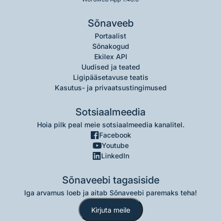
Sõnaveeb
Portaalist
Sõnakogud
Ekilex API
Uudised ja teated
Ligipääsetavuse teatis
Kasutus- ja privaatsustingimused
Sotsiaalmeedia
Hoia pilk peal meie sotsiaalmeedia kanalitel.
Facebook
Youtube
LinkedIn
Sõnaveebi tagasiside
Iga arvamus loeb ja aitab Sõnaveebi paremaks teha!
Kirjuta meile