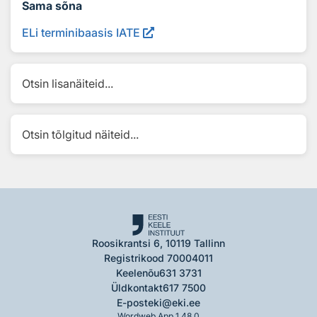
Sama sõna
ELi terminibaasis IATE
Otsin lisanäiteid...
Otsin tõlgitud näiteid...
Roosikrantsi 6, 10119 Tallinn
Registrikood 70004011
Keelenõu
631 3731
Üldkontakt
617 7500
E-post
eki@eki.ee
Wordweb App 1.48.0