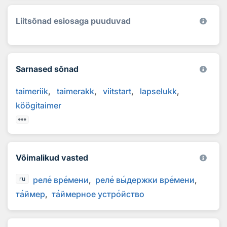
Liitsõnad esiosaga puuduvad
Sarnased sõnad
taimeriik
taimerakk
viitstart
lapselukk
köögitaimer
Võimalikud vasted
рел
е
вр
е
мени
рел
е
в
ы
держки вр
е
мени
ru
т
а
ймер
т
а
ймерное устр
о
йство