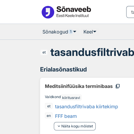
Otsingu juurde
Põhisisu juurde
Sõnakogud
Keel
1
tasandusfiltriva
et
Erialasõnastikud
content_copy
Meditsiinifüüsika terminibaas
Valdkond
kiiritusravi
tasandusfiltrivaba kiirtekimp
et
FFF beam
en
keyboard_arrow_down
Näita kogu mõistet