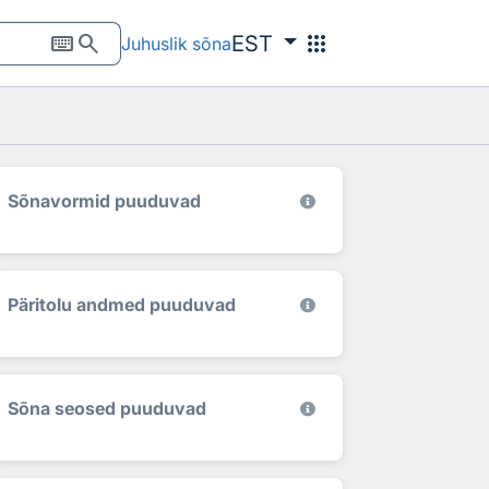
keyboard
search
apps
EST
Juhuslik sõna
Sõnavormid puuduvad
Päritolu andmed puuduvad
Sõna seosed puuduvad