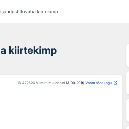
ba kiirtekimp
ID
472626
Viimati muudetud
13.09.2019
Vaata sõnakogu