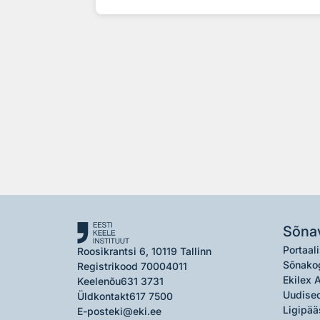
Sõna
Portaali
Roosikrantsi 6, 10119 Tallinn
Sõnako
Registrikood 70004011
Ekilex 
Keelenõu
631 3731
Uudised
Üldkontakt
617 7500
Ligipää
E-post
eki@eki.ee