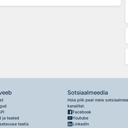
veeb
Sotsiaalmeedia
st
Hoia pilk peal meie sotsiaalme
gud
kanalitel.
API
Facebook
 ja teated
Youtube
setavuse teatis
LinkedIn