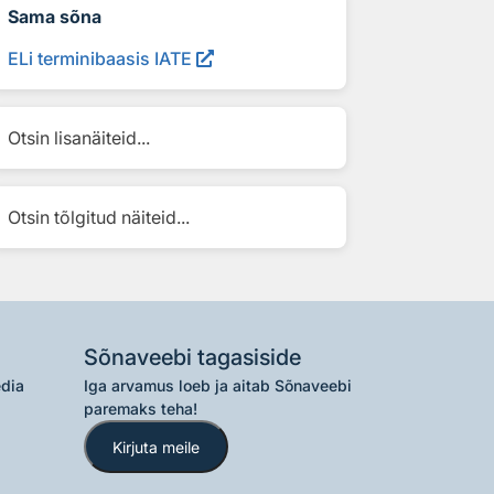
Sama sõna
ELi terminibaasis IATE
Otsin lisanäiteid...
Otsin tõlgitud näiteid...
Sõnaveebi tagasiside
edia
Iga arvamus loeb ja aitab Sõnaveebi
paremaks teha!
Kirjuta meile