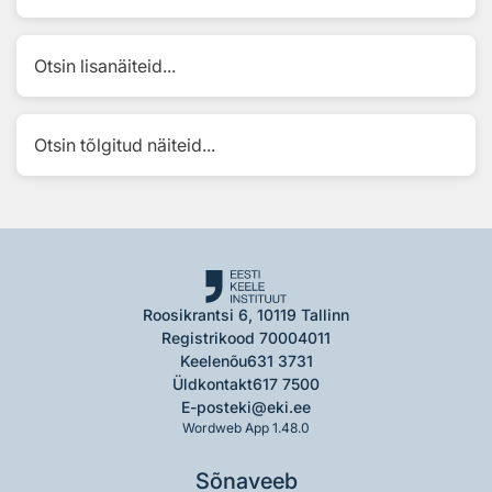
Otsin lisanäiteid...
Otsin tõlgitud näiteid...
Roosikrantsi 6, 10119 Tallinn
Registrikood 70004011
Keelenõu
631 3731
Üldkontakt
617 7500
E-post
eki@eki.ee
Wordweb App 1.48.0
Sõnaveeb