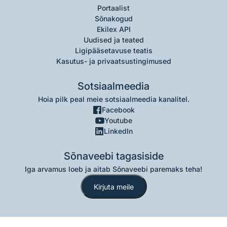
Portaalist
Sõnakogud
Ekilex API
Uudised ja teated
Ligipääsetavuse teatis
Kasutus- ja privaatsustingimused
Sotsiaalmeedia
Hoia pilk peal meie sotsiaalmeedia kanalitel.
Facebook
Youtube
LinkedIn
Sõnaveebi tagasiside
Iga arvamus loeb ja aitab Sõnaveebi paremaks teha!
Kirjuta meile