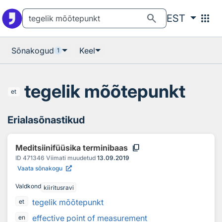
Otsingu juurde
Põhisisu juurde
search
apps
EST
Sõnakogud
Keel
1
tegelik mõõtepunkt
et
Erialasõnastikud
content_copy
Meditsiinifüüsika terminibaas
ID
471346
Viimati muudetud
13.09.2019
Vaata sõnakogu
Valdkond
kiiritusravi
tegelik mõõtepunkt
et
effective point of measurement
en