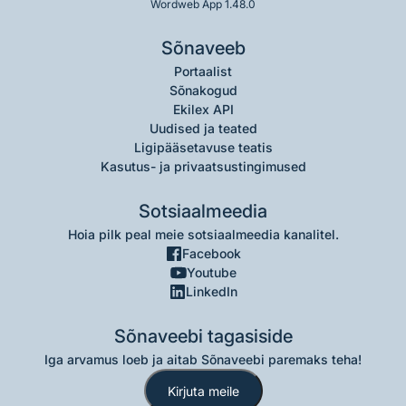
Wordweb App 1.48.0
Sõnaveeb
Portaalist
Sõnakogud
Ekilex API
Uudised ja teated
Ligipääsetavuse teatis
Kasutus- ja privaatsustingimused
Sotsiaalmeedia
Hoia pilk peal meie sotsiaalmeedia kanalitel.
Facebook
Youtube
LinkedIn
Sõnaveebi tagasiside
Iga arvamus loeb ja aitab Sõnaveebi paremaks teha!
Kirjuta meile