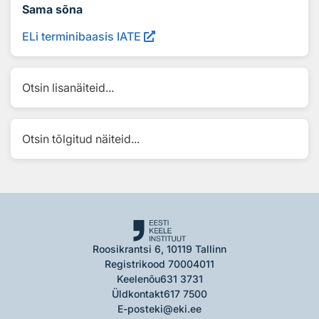
Sama sõna
ELi terminibaasis IATE
Otsin lisanäiteid...
Otsin tõlgitud näiteid...
Roosikrantsi 6, 10119 Tallinn
Registrikood 70004011
Keelenõu
631 3731
Üldkontakt
617 7500
E-post
eki@eki.ee