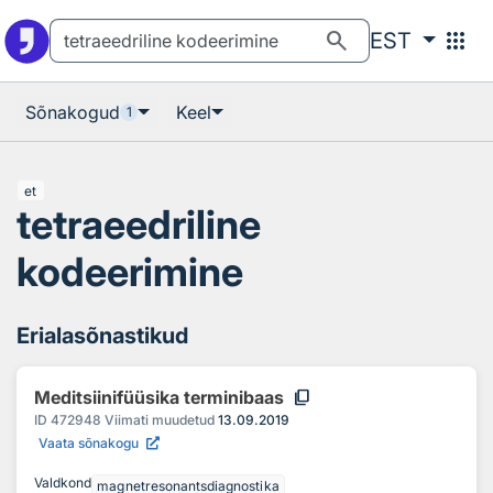
Otsingu juurde
Põhisisu juurde
search
apps
EST
Sõnakogud
Keel
1
et
tetraeedriline
kodeerimine
Erialasõnastikud
content_copy
Meditsiinifüüsika terminibaas
ID
472948
Viimati muudetud
13.09.2019
Vaata sõnakogu
Valdkond
magnetresonantsdiagnostika