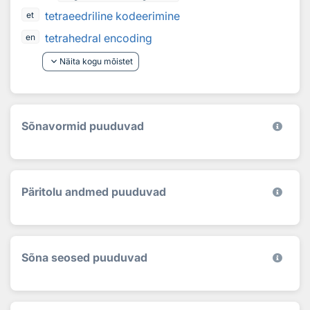
tetraeedriline kodeerimine
et
tetrahedral encoding
en
keyboard_arrow_down
Näita kogu mõistet
Sõnavormid puuduvad
Päritolu andmed puuduvad
Sõna seosed puuduvad