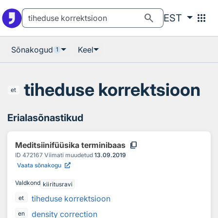
Otsingu juurde
Põhisisu juurde
search
apps
EST
Sõnakogud
Keel
1
tiheduse korrektsioon
et
Erialasõnastikud
content_copy
Meditsiinifüüsika terminibaas
ID
472167
Viimati muudetud
13.09.2019
Vaata sõnakogu
Valdkond
kiiritusravi
tiheduse korrektsioon
et
density correction
en