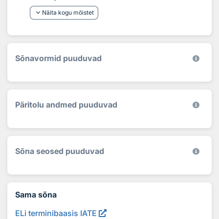
keyboard_arrow_down
Näita kogu mõistet
Sõnavormid puuduvad
Päritolu andmed puuduvad
Sõna seosed puuduvad
Sama sõna
ELi terminibaasis IATE