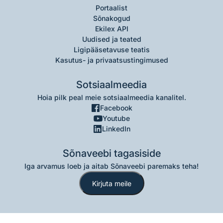
Portaalist
Sõnakogud
Ekilex API
Uudised ja teated
Ligipääsetavuse teatis
Kasutus- ja privaatsustingimused
Sotsiaalmeedia
Hoia pilk peal meie sotsiaalmeedia kanalitel.
Facebook
Youtube
LinkedIn
Sõnaveebi tagasiside
Iga arvamus loeb ja aitab Sõnaveebi paremaks teha!
Kirjuta meile