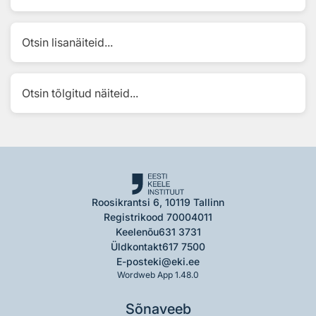
Otsin lisanäiteid...
Otsin tõlgitud näiteid...
Roosikrantsi 6, 10119 Tallinn
Registrikood 70004011
Keelenõu
631 3731
Üldkontakt
617 7500
E-post
eki@eki.ee
Wordweb App 1.48.0
Sõnaveeb