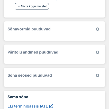
keyboard_arrow_down
Näita kogu mõistet
Sõnavormid puuduvad
Päritolu andmed puuduvad
Sõna seosed puuduvad
Sama sõna
ELi terminibaasis IATE