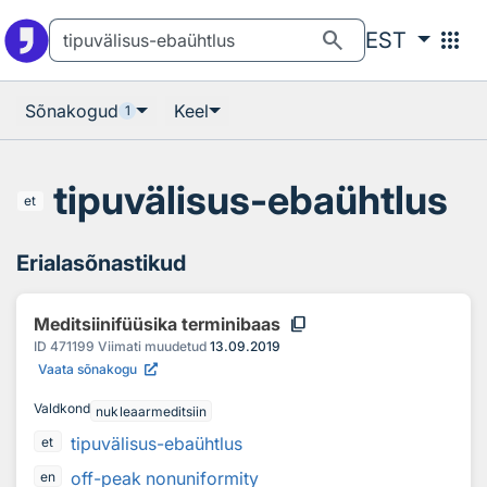
Otsingu juurde
Põhisisu juurde
search
apps
EST
Sõnakogud
Keel
1
tipuvälisus-ebaühtlus
et
Erialasõnastikud
content_copy
Meditsiinifüüsika terminibaas
ID
471199
Viimati muudetud
13.09.2019
Vaata sõnakogu
Valdkond
nukleaarmeditsiin
tipuvälisus-ebaühtlus
et
off-peak nonuniformity
en