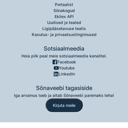
Portaalist
Sõnakogud
Ekilex API
Uudised ja teated
Ligipääsetavuse teatis
Kasutus- ja privaatsustingimused
Sotsiaalmeedia
Hoia pilk peal meie sotsiaalmeedia kanalitel.
Facebook
Youtube
LinkedIn
Sõnaveebi tagasiside
Iga arvamus loeb ja aitab Sõnaveebi paremaks teha!
Kirjuta meile