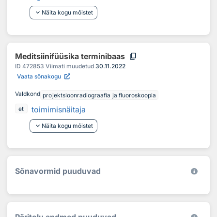
keyboard_arrow_down
Näita kogu mõistet
content_copy
Meditsiinifüüsika terminibaas
ID
472853
Viimati muudetud
30.11.2022
Vaata sõnakogu
Valdkond
projektsioonradiograafia ja fluoroskoopia
toimimisnäitaja
et
keyboard_arrow_down
Näita kogu mõistet
Sõnavormid puuduvad