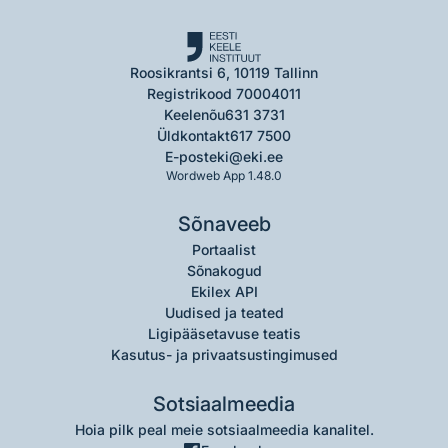
Roosikrantsi 6, 10119 Tallinn
Registrikood 70004011
Keelenõu
631 3731
Üldkontakt
617 7500
E-post
eki@eki.ee
Wordweb App 1.48.0
Sõnaveeb
Portaalist
Sõnakogud
Ekilex API
Uudised ja teated
Ligipääsetavuse teatis
Kasutus- ja privaatsustingimused
Sotsiaalmeedia
Hoia pilk peal meie sotsiaalmeedia kanalitel.