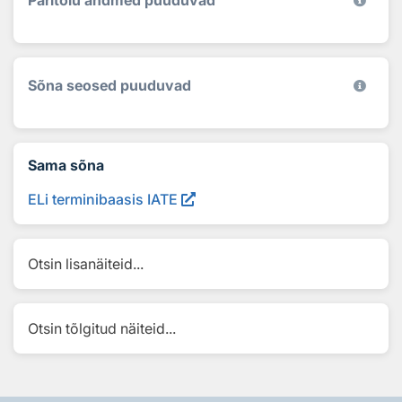
Päritolu andmed puuduvad
Sõna seosed puuduvad
Sama sõna
ELi terminibaasis IATE
Otsin lisanäiteid...
Otsin tõlgitud näiteid...