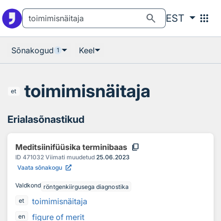
Otsingu juurde
Põhisisu juurde
search
apps
EST
Sõnakogud
Keel
1
toimimisnäitaja
et
Erialasõnastikud
content_copy
Meditsiinifüüsika terminibaas
ID
471032
Viimati muudetud
25.06.2023
Vaata sõnakogu
Valdkond
röntgenkiirgusega diagnostika
toimimisnäitaja
et
figure of merit
en