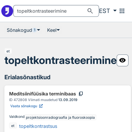
Otsingu juurde
Põhisisu juurde
search
apps
EST
Sõnakogud
Keel
1
et
topeltkontrasteerimine
visibility
Erialasõnastikud
content_copy
Meditsiinifüüsika terminibaas
ID
472808
Viimati muudetud
13.09.2019
Vaata sõnakogu
Valdkond
projektsioonradiograafia ja fluoroskoopia
topeltkontrastsus
et