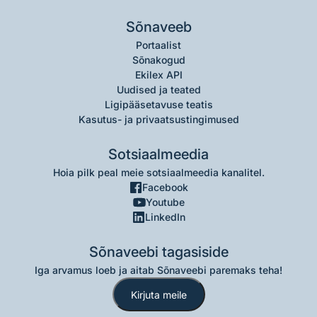
Sõnaveeb
Portaalist
Sõnakogud
Ekilex API
Uudised ja teated
Ligipääsetavuse teatis
Kasutus- ja privaatsustingimused
Sotsiaalmeedia
Hoia pilk peal meie sotsiaalmeedia kanalitel.
Facebook
Youtube
LinkedIn
Sõnaveebi tagasiside
Iga arvamus loeb ja aitab Sõnaveebi paremaks teha!
Kirjuta meile