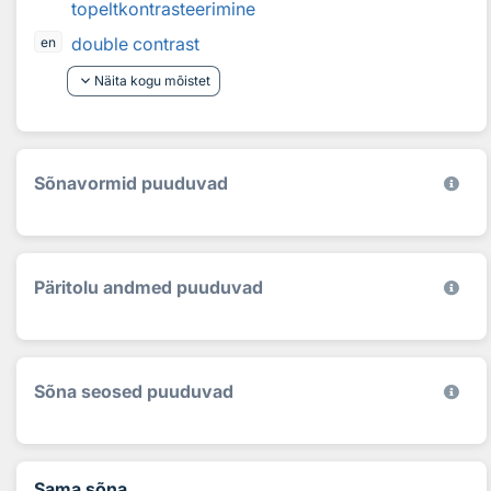
topeltkontrasteerimine
double contrast
en
keyboard_arrow_down
Näita kogu mõistet
Sõnavormid puuduvad
Päritolu andmed puuduvad
Sõna seosed puuduvad
Sama sõna