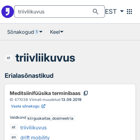
Otsingu juurde
Põhisisu juurde
search
apps
EST
Sõnakogud
Keel
1
triivliikuvus
et
Erialasõnastikud
content_copy
Meditsiinifüüsika terminibaas
ID
471038
Viimati muudetud
13.09.2019
Vaata sõnakogu
Valdkond
kiirguskaitse, dosimeetria
triivliikuvus
et
drift mobility
en