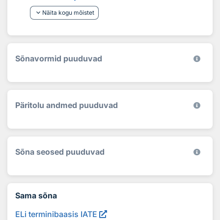
keyboard_arrow_down
Näita kogu mõistet
Sõnavormid puuduvad
Päritolu andmed puuduvad
Sõna seosed puuduvad
Sama sõna
ELi terminibaasis IATE