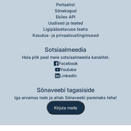
Portaalist
Sõnakogud
Ekilex API
Uudised ja teated
Ligipääsetavuse teatis
Kasutus- ja privaatsustingimused
Sotsiaalmeedia
Hoia pilk peal meie sotsiaalmeedia kanalitel.
Facebook
Youtube
LinkedIn
Sõnaveebi tagasiside
Iga arvamus loeb ja aitab Sõnaveebi paremaks teha!
Kirjuta meile