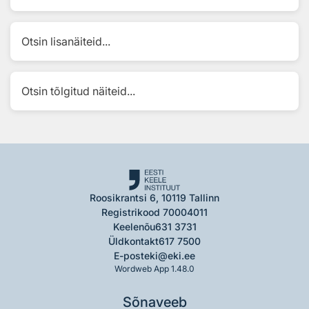
Otsin lisanäiteid...
Otsin tõlgitud näiteid...
Roosikrantsi 6, 10119 Tallinn
Registrikood 70004011
Keelenõu
631 3731
Üldkontakt
617 7500
E-post
eki@eki.ee
Wordweb App 1.48.0
Sõnaveeb