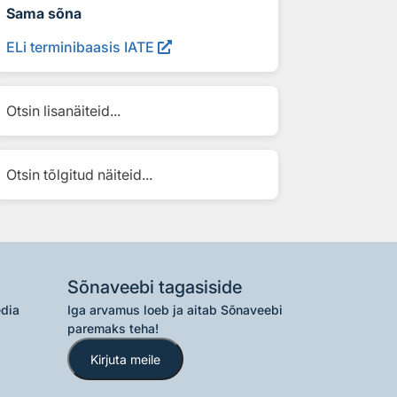
Sama sõna
ELi terminibaasis IATE
Otsin lisanäiteid...
Otsin tõlgitud näiteid...
Sõnaveebi tagasiside
edia
Iga arvamus loeb ja aitab Sõnaveebi
paremaks teha!
Kirjuta meile