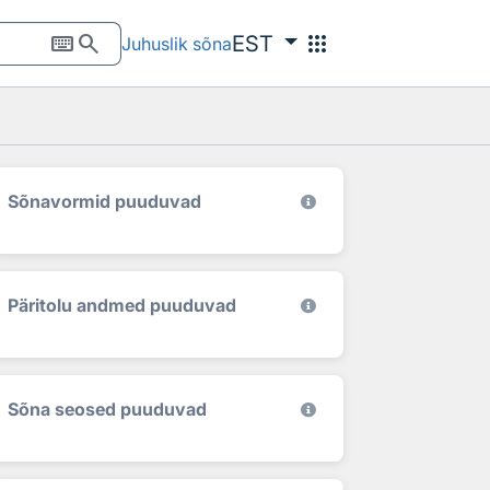
keyboard
search
apps
EST
Juhuslik sõna
Sõnavormid puuduvad
Päritolu andmed puuduvad
Sõna seosed puuduvad