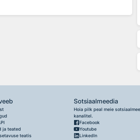
veeb
Sotsiaalmeedia
st
Hoia pilk peal meie sotsiaalme
gud
kanalitel.
API
Facebook
 ja teated
Youtube
setavuse teatis
LinkedIn