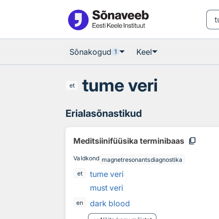
Otsingu juurde
Põhisisu juurde
Sõnakogud
Keel
1
tume veri
et
Erialasõnastikud
content_copy
Meditsiinifüüsika terminibaas
Valdkond
magnetresonantsdiagnostika
tume veri
et
must veri
dark blood
en