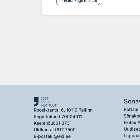
keyboard_arrow_down
Näita kogu mõistet
Sõna
Portaali
Roosikrantsi 6, 10119 Tallinn
Sõnako
Registrikood 70004011
Ekilex 
Keelenõu
631 3731
Uudised
Üldkontakt
617 7500
Ligipää
E-post
eki@eki.ee