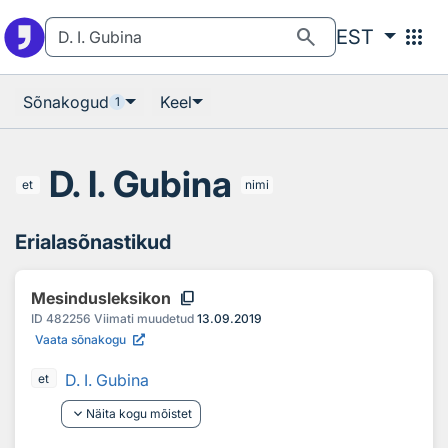
Otsingu juurde
Põhisisu juurde
search
apps
EST
Sõnakogud
Keel
1
D. I. Gubina
et
nimi
Erialasõnastikud
content_copy
Mesindusleksikon
ID
482256
Viimati muudetud
13.09.2019
Vaata sõnakogu
D. I. Gubina
et
keyboard_arrow_down
Näita kogu mõistet