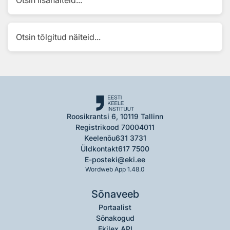
Otsin lisanäiteid...
Otsin tõlgitud näiteid...
Roosikrantsi 6, 10119 Tallinn
Registrikood 70004011
Keelenõu
631 3731
Üldkontakt
617 7500
E-post
eki@eki.ee
Wordweb App 1.48.0
Sõnaveeb
Portaalist
Sõnakogud
Ekilex API