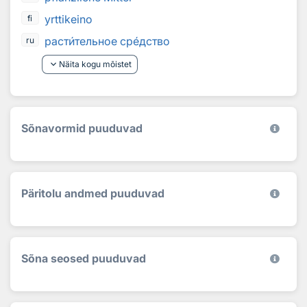
yrttikeino
fi
раст
и
тельнoе ср
е
дствo
ru
keyboard_arrow_down
Näita kogu mõistet
Sõnavormid puuduvad
Päritolu andmed puuduvad
Sõna seosed puuduvad