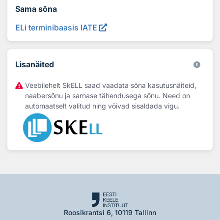
Sama sõna
ELi terminibaasis IATE
Lisanäited
Veebilehelt SkELL saad vaadata sõna kasutusnäiteid,
naabersõnu ja sarnase tähendusega sõnu. Need on
automaatselt valitud ning võivad sisaldada vigu.
Roosikrantsi 6, 10119 Tallinn