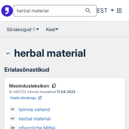
Otsingu juurde
Põhisisu juurde
search
apps
EST
Sõnakogud
Keel
1
herbal material
en
Erialasõnastikud
content_copy
Mesindusleksikon
ID
482723
Viimati muudetud
17.04.2023
Vaata sõnakogu
taimne vahend
et
herbal material
en
pflanzliche Mittel
de