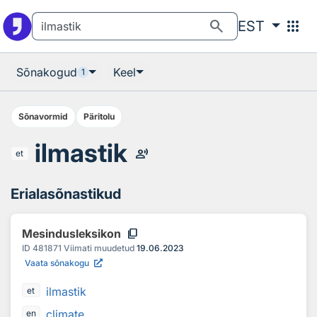
Otsingu juurde
Põhisisu juurde
search
apps
EST
Sõnakogud
Keel
1
Sõnavormid
Päritolu
ilmastik
record_voice_over
et
Erialasõnastikud
content_copy
Mesindusleksikon
ID
481871
Viimati muudetud
19.06.2023
Vaata sõnakogu
ilmastik
et
climate
en