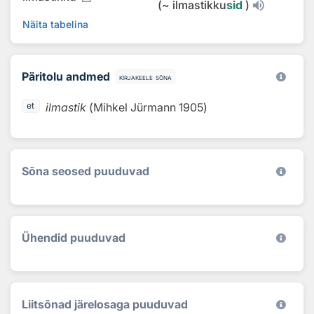
(
~
ilmastikku
sid
)
Näita tabelina
Päritolu andmed
kirjakeele sõna
ilmastik
(
Mihkel Jürmann
1905
)
et
Sõna seosed puuduvad
Ühendid puuduvad
Liitsõnad järelosaga puuduvad