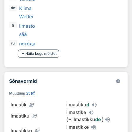
Klima
de
Wetter
ilmasto
fi
sää
пог
о
да
ru
keyboard_arrow_down
Näita kogu mõistet
Sõnavormid
Muuttüüp
25
record_voice_over
ilmastik
ilmastiku
d
ilmastike
record_voice_over
ilmastiku
(
~
ilmastikku
de
)
ilmastikke
record_voice_over
ilmastikku