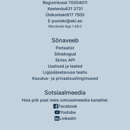
Registrikood 70004011
Keelenõu
631 3731
Üldkontakt
617 7500
E-post
eki@eki.ee
Wordweb App 1.48.0
Sõnaveeb
Portaalist
Sõnakogud
Ekilex API
Uudised ja teated
Ligipääsetavuse teatis
Kasutus- ja privaatsustingimused
Sotsiaalmeedia
Hoia pilk peal meie sotsiaalmeedia kanalitel.
Facebook
Youtube
LinkedIn