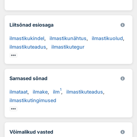
Liitsõnad esiosaga
ilmastikukindel
ilmastikunähtus
ilmastikuolud
ilmastikuteadus
ilmastikutegur
Sarnased sõnad
1
ilmataat
ilmake
ilm
ilmastikuteadus
ilmastikutingimused
Võimalikud vasted