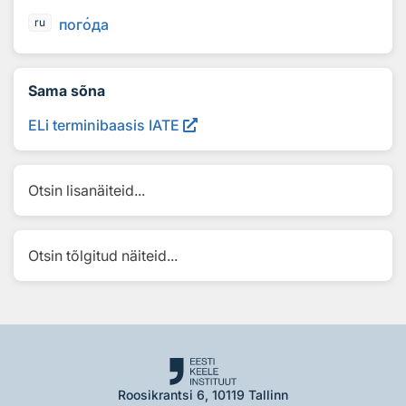
пог
о
да
ru
Sama sõna
ELi terminibaasis IATE
Otsin lisanäiteid...
Otsin tõlgitud näiteid...
Roosikrantsi 6, 10119 Tallinn