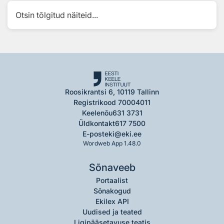
Otsin tõlgitud näiteid...
Roosikrantsi 6, 10119 Tallinn
Registrikood 70004011
Keelenõu
631 3731
Üldkontakt
617 7500
E-post
eki@eki.ee
Wordweb App 1.48.0
Sõnaveeb
Portaalist
Sõnakogud
Ekilex API
Uudised ja teated
Ligipääsetavuse teatis