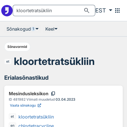
Otsingu juurde
Põhisisu juurde
search
apps
EST
Sõnakogud
Keel
1
Sõnavormid
kloortetratsükliin
et
Erialasõnastikud
content_copy
Mesindusleksikon
ID
481982
Viimati muudetud
03.04.2023
Vaata sõnakogu
kloortetratsükliin
et
chlortetracycline
en