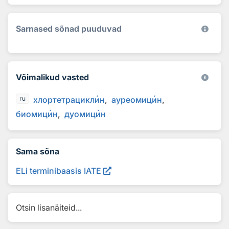
Sarnased sõnad puuduvad
Võimalikud vasted
хлортетрацикл
и
н
ауреомиц
и
н
ru
биомиц
и
н
дуомиц
и
н
Sama sõna
ELi terminibaasis IATE
Otsin lisanäiteid...