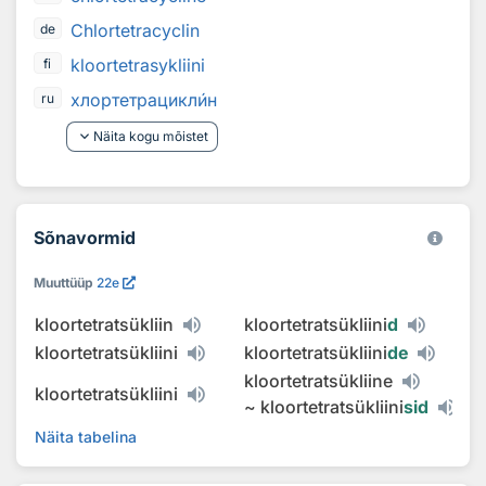
Chlortetracyclin
de
kloortetrasykliini
fi
хлортетрацикл
и
н
ru
keyboard_arrow_down
Näita kogu mõistet
Sõnavormid
Muuttüüp
22e
kloortetratsükliin
kloortetratsükliini
d
kloortetratsükliini
kloortetratsükliini
de
kloortetratsükliine
kloortetratsükliini
~
kloortetratsükliini
sid
Näita tabelina