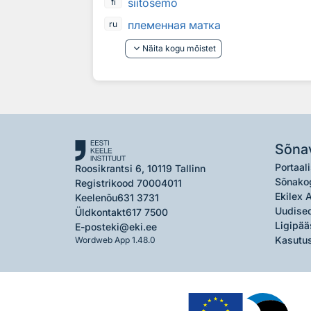
siitosemo
fi
племенная матка
ru
keyboard_arrow_down
Näita kogu mõistet
Sõna
Portaali
Roosikrantsi 6, 10119 Tallinn
Sõnako
Registrikood 70004011
Ekilex 
Keelenõu
631 3731
Uudised
Üldkontakt
617 7500
Ligipää
E-post
eki@eki.ee
Kasutus
Wordweb App 1.48.0