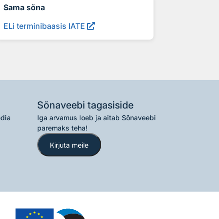
Sama sõna
ELi terminibaasis IATE
Sõnaveebi tagasiside
edia
Iga arvamus loeb ja aitab Sõnaveebi
paremaks teha!
Kirjuta meile