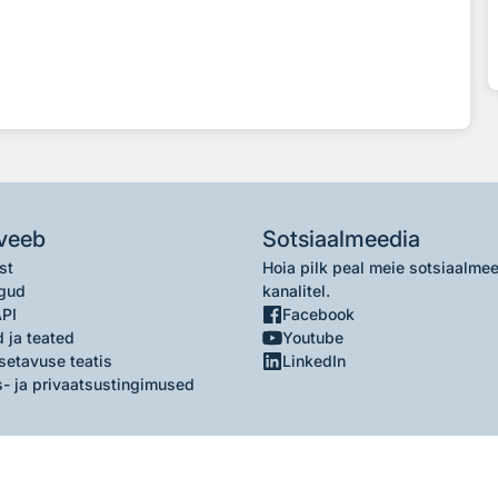
veeb
Sotsiaalmeedia
st
Hoia pilk peal meie sotsiaalme
gud
kanalitel.
API
Facebook
 ja teated
Youtube
setavuse teatis
LinkedIn
- ja privaatsustingimused