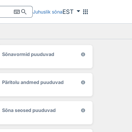
keyboard
search
apps
EST
Juhuslik sõna
Sõnavormid puuduvad
Päritolu andmed puuduvad
Sõna seosed puuduvad