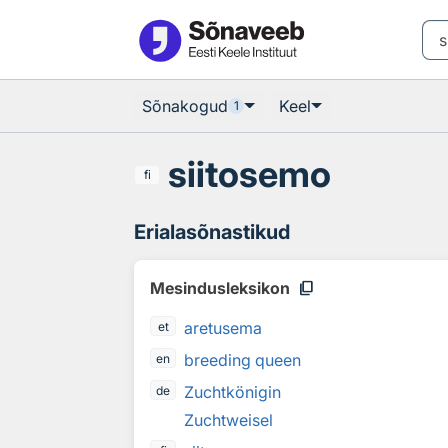
Otsingu juurde
Põhisisu juurde
Sõnakogud
Keel
1
siitosemo
fi
Erialasõnastikud
content_copy
Mesindusleksikon
aretusema
et
breeding queen
en
Zuchtkönigin
de
Zuchtweisel