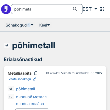
Otsingu juurde
Põhisisu juurde
search
apps
EST
Sõnakogud
Keel
1
põhimetall
et
Erialasõnastikud
content_copy
Metalliaabits
ID
437419
Viimati muudetud
18.05.2022
Vaata sõnakogu
põhimetall
et
оновной металл
ru
осн
о
ва спл
а
ва