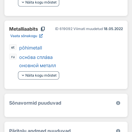
keyboard_arrow_down
Näita kogu mõistet
content_copy
Metalliaabits
ID
619092
Viimati muudetud
18.05.2022
Vaata sõnakogu
põhimetall
et
осн
о
ва спл
а
ва
ru
оновной металл
keyboard_arrow_down
Näita kogu mõistet
Sõnavormid puuduvad
Päritolu andmed puuduvad