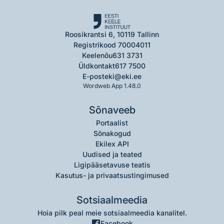
Roosikrantsi 6, 10119 Tallinn
Registrikood 70004011
Keelenõu
631 3731
Üldkontakt
617 7500
E-post
eki@eki.ee
Wordweb App 1.48.0
Sõnaveeb
Portaalist
Sõnakogud
Ekilex API
Uudised ja teated
Ligipääsetavuse teatis
Kasutus- ja privaatsustingimused
Sotsiaalmeedia
Hoia pilk peal meie sotsiaalmeedia kanalitel.
Facebook