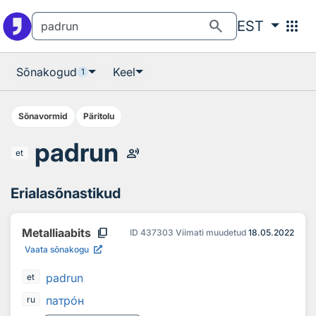
Otsingu juurde
Põhisisu juurde
search
apps
EST
Sõnakogud
Keel
1
Sõnavormid
Päritolu
padrun
record_voice_over
et
Erialasõnastikud
content_copy
Metalliaabits
ID
437303
Viimati muudetud
18.05.2022
Vaata sõnakogu
padrun
et
патр
о
н
ru