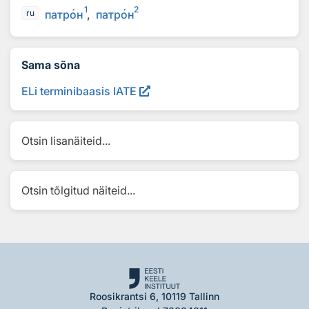
1
2
патр
о
н
патр
о
н
ru
Sama sõna
ELi terminibaasis IATE
Otsin lisanäiteid...
Otsin tõlgitud näiteid...
Roosikrantsi 6, 10119 Tallinn