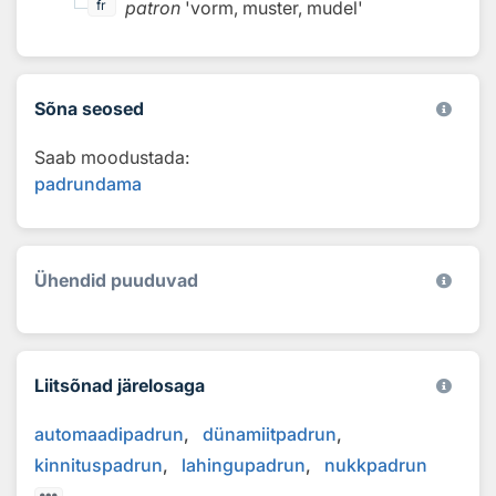
patron
'vorm, muster, mudel'
fr
Sõna seosed
Saab moodustada:
padrundama
Ühendid puuduvad
Liitsõnad järelosaga
automaadipadrun
dünamiitpadrun
kinnituspadrun
lahingupadrun
nukkpadrun