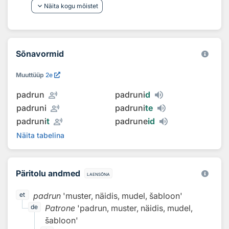
keyboard_arrow_down
Näita kogu mõistet
Sõnavormid
Muuttüüp
2e
record_voice_over
padrun
padruni
d
record_voice_over
padruni
padruni
te
record_voice_over
padruni
t
padrune
id
Näita tabelina
Päritolu andmed
laensõna
padrun
'muster, näidis, mudel, šabloon'
et
Patrone
'padrun, muster, näidis, mudel,
de
šabloon'