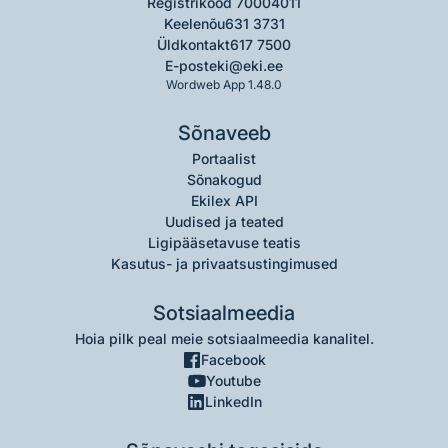
Registrikood 70004011
Keelenõu
631 3731
Üldkontakt
617 7500
E-post
eki@eki.ee
Wordweb App 1.48.0
Sõnaveeb
Portaalist
Sõnakogud
Ekilex API
Uudised ja teated
Ligipääsetavuse teatis
Kasutus- ja privaatsustingimused
Sotsiaalmeedia
Hoia pilk peal meie sotsiaalmeedia kanalitel.
Facebook
Youtube
LinkedIn