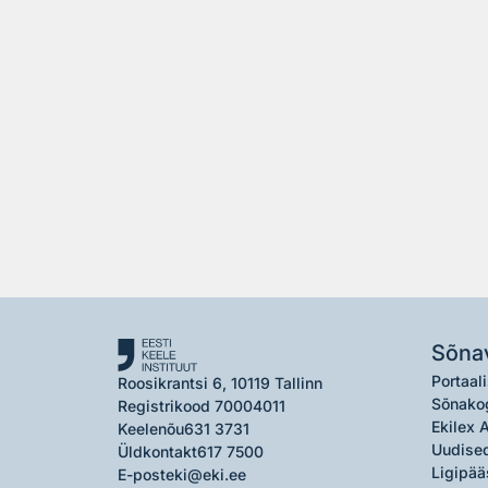
Sõna
Portaali
Roosikrantsi 6, 10119 Tallinn
Sõnako
Registrikood 70004011
Ekilex 
Keelenõu
631 3731
Uudised
Üldkontakt
617 7500
Ligipää
E-post
eki@eki.ee