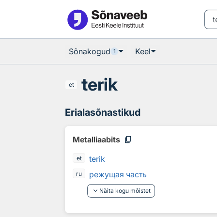
Otsingu juurde
Põhisisu juurde
Sõnakogud
Keel
1
terik
et
Erialasõnastikud
content_copy
Metalliaabits
terik
et
режущая часть
ru
keyboard_arrow_down
Näita kogu mõistet