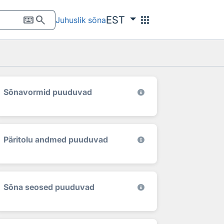
keyboard
search
apps
EST
Juhuslik sõna
Sõnavormid puuduvad
Päritolu andmed puuduvad
Sõna seosed puuduvad