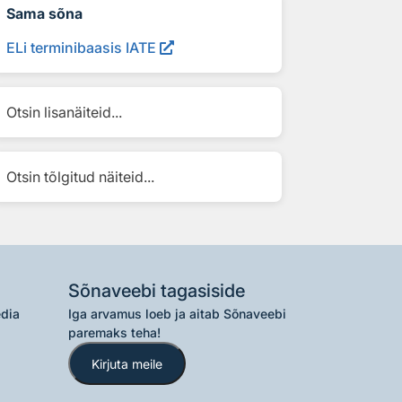
Sama sõna
ELi terminibaasis IATE
Otsin lisanäiteid...
Otsin tõlgitud näiteid...
Sõnaveebi tagasiside
edia
Iga arvamus loeb ja aitab Sõnaveebi
paremaks teha!
Kirjuta meile