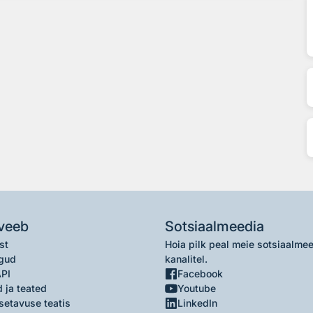
veeb
Sotsiaalmeedia
st
Hoia pilk peal meie sotsiaalme
gud
kanalitel.
API
Facebook
 ja teated
Youtube
setavuse teatis
LinkedIn