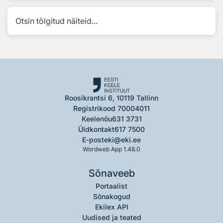
Otsin tõlgitud näiteid...
Roosikrantsi 6, 10119 Tallinn
Registrikood 70004011
Keelenõu
631 3731
Üldkontakt
617 7500
E-post
eki@eki.ee
Wordweb App 1.48.0
Sõnaveeb
Portaalist
Sõnakogud
Ekilex API
Uudised ja teated