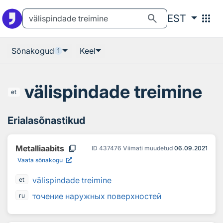
Otsingu juurde
Põhisisu juurde
search
apps
EST
Sõnakogud
Keel
1
välispindade treimine
et
Erialasõnastikud
content_copy
Metalliaabits
ID
437476
Viimati muudetud
06.09.2021
Vaata sõnakogu
välispindade treimine
et
точение наружных поверхностей
ru