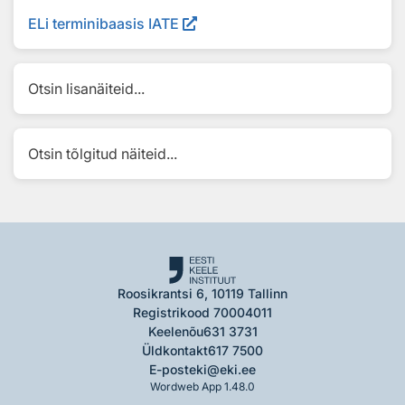
ELi terminibaasis IATE
Otsin lisanäiteid...
Otsin tõlgitud näiteid...
Roosikrantsi 6, 10119 Tallinn
Registrikood 70004011
Keelenõu
631 3731
Üldkontakt
617 7500
E-post
eki@eki.ee
Wordweb App 1.48.0