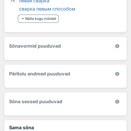
левая сварка
ru
сварка левым способом
keyboard_arrow_down
Näita kogu mõistet
Sõnavormid puuduvad
Päritolu andmed puuduvad
Sõna seosed puuduvad
Sama sõna