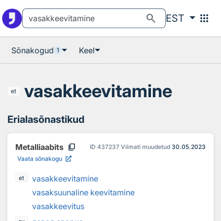
Otsingu juurde
Põhisisu juurde
search
apps
EST
Sõnakogud
Keel
1
vasakkeevitamine
et
Erialasõnastikud
content_copy
Metalliaabits
ID
437237
Viimati muudetud
30.05.2023
Vaata sõnakogu
vasakkeevitamine
et
vasaksuunaline keevitamine
vasakkeevitus