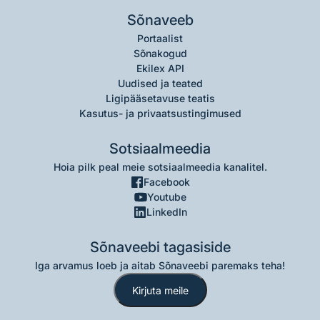
Sõnaveeb
Portaalist
Sõnakogud
Ekilex API
Uudised ja teated
Ligipääsetavuse teatis
Kasutus- ja privaatsustingimused
Sotsiaalmeedia
Hoia pilk peal meie sotsiaalmeedia kanalitel.
Facebook
Youtube
LinkedIn
Sõnaveebi tagasiside
Iga arvamus loeb ja aitab Sõnaveebi paremaks teha!
Kirjuta meile