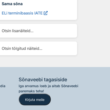
Sama sõna
ELi terminibaasis IATE
Otsin lisanäiteid...
Otsin tõlgitud näiteid...
Sõnaveebi tagasiside
edia
Iga arvamus loeb ja aitab Sõnaveebi
paremaks teha!
Kirjuta meile