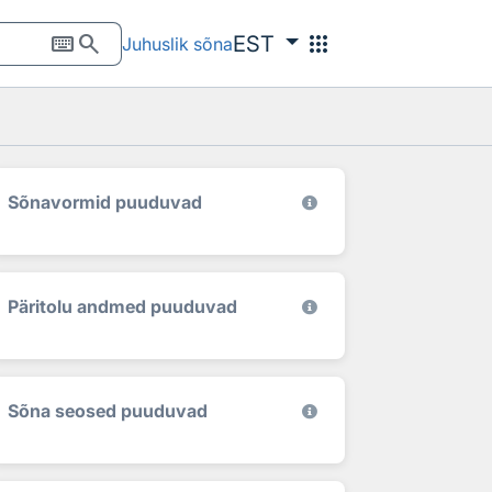
keyboard
search
apps
EST
Juhuslik sõna
Sõnavormid puuduvad
Päritolu andmed puuduvad
Sõna seosed puuduvad