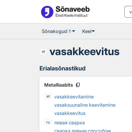
Otsingu juurde
Põhisisu juurde
Sõnakogud
Keel
1
vasakkeevitus
et
Erialasõnastikud
content_copy
Metalliaabits
vasakkeevitamine
et
vasaksuunaline keevitamine
vasakkeevitus
левая сварка
ru
сварка левым способом