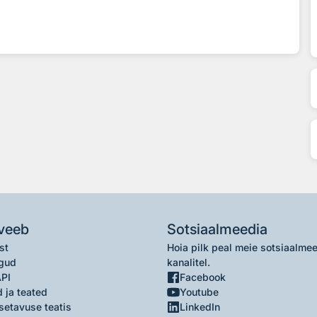
veeb
Sotsiaalmeedia
st
Hoia pilk peal meie sotsiaalme
gud
kanalitel.
API
Facebook
 ja teated
Youtube
setavuse teatis
LinkedIn