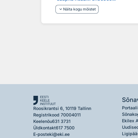
keyboard_arrow_down
Näita kogu mõistet
Sõna
Portaali
Roosikrantsi 6, 10119 Tallinn
Sõnako
Registrikood 70004011
Ekilex 
Keelenõu
631 3731
Uudised
Üldkontakt
617 7500
Ligipää
E-post
eki@eki.ee