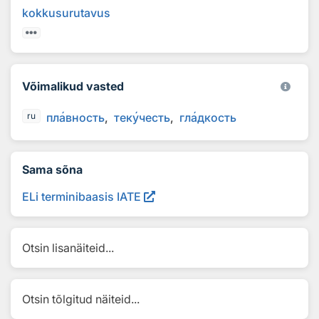
kokkusurutavus
Võimalikud vasted
пл
а
вность
тек
у
честь
гл
а
дкость
ru
Sama sõna
ELi terminibaasis IATE
Otsin lisanäiteid...
Otsin tõlgitud näiteid...