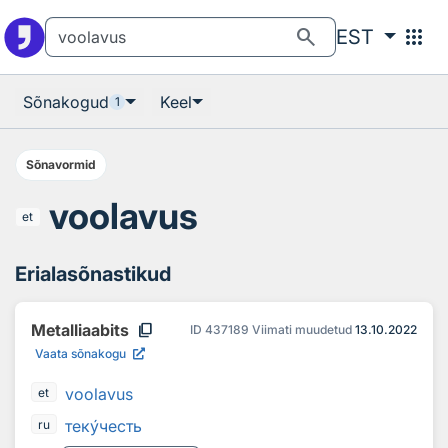
Otsingu juurde
Põhisisu juurde
search
apps
EST
Sõnakogud
Keel
1
Sõnavormid
voolavus
et
Erialasõnastikud
content_copy
Metalliaabits
ID
437189
Viimati muudetud
13.10.2022
Vaata sõnakogu
voolavus
et
тек
у
честь
ru