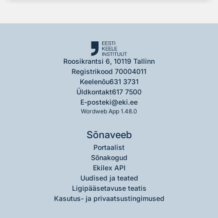
Roosikrantsi 6, 10119 Tallinn
Registrikood 70004011
Keelenõu
631 3731
Üldkontakt
617 7500
E-post
eki@eki.ee
Wordweb App 1.48.0
Sõnaveeb
Portaalist
Sõnakogud
Ekilex API
Uudised ja teated
Ligipääsetavuse teatis
Kasutus- ja privaatsustingimused