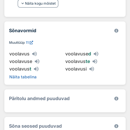
keyboard_arrow_down
Näita kogu mõistet
Sõnavormid
Muuttüüp
11
voolavus
voolavuse
d
voolavuse
voolavus
te
voolavus
t
voolavusi
Näita tabelina
Päritolu andmed puuduvad
Sõna seosed puuduvad