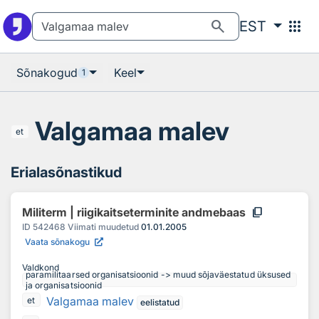
Otsingu juurde
Põhisisu juurde
search
apps
EST
Sõnakogud
Keel
1
Valgamaa malev
et
Erialasõnastikud
content_copy
Militerm | riigikaitseterminite andmebaas
ID
542468
Viimati muudetud
01.01.2005
Vaata sõnakogu
Valdkond
paramilitaarsed organisatsioonid -> muud sõjaväestatud üksused
ja organisatsioonid
Valgamaa malev
et
eelistatud