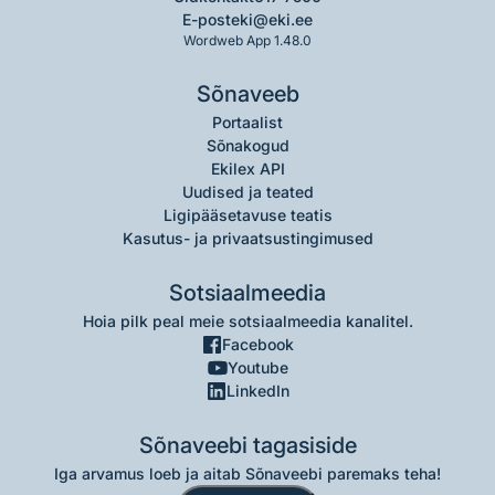
E-post
eki@eki.ee
Wordweb App 1.48.0
Sõnaveeb
Portaalist
Sõnakogud
Ekilex API
Uudised ja teated
Ligipääsetavuse teatis
Kasutus- ja privaatsustingimused
Sotsiaalmeedia
Hoia pilk peal meie sotsiaalmeedia kanalitel.
Facebook
Youtube
LinkedIn
Sõnaveebi tagasiside
Iga arvamus loeb ja aitab Sõnaveebi paremaks teha!