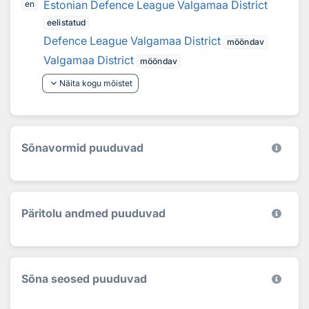
Estonian Defence League Valgamaa District
en
eelistatud
Defence League Valgamaa District
mööndav
Valgamaa District
mööndav
keyboard_arrow_down
Näita kogu mõistet
Sõnavormid puuduvad
Päritolu andmed puuduvad
Sõna seosed puuduvad