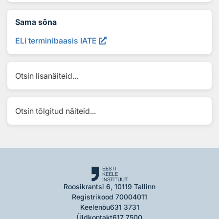
Sama sõna
ELi terminibaasis IATE
Otsin lisanäiteid...
Otsin tõlgitud näiteid...
Roosikrantsi 6, 10119 Tallinn
Registrikood 70004011
Keelenõu
631 3731
Üldkontakt
617 7500