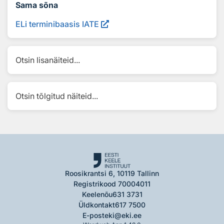
Sama sõna
ELi terminibaasis IATE
Otsin lisanäiteid...
Otsin tõlgitud näiteid...
Roosikrantsi 6, 10119 Tallinn
Registrikood 70004011
Keelenõu
631 3731
Üldkontakt
617 7500
E-post
eki@eki.ee