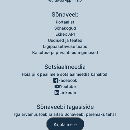
Wordweb App 1.48.0
Sõnaveeb
Portaalist
Sõnakogud
Ekilex API
Uudised ja teated
Ligipääsetavuse teatis
Kasutus- ja privaatsustingimused
Sotsiaalmeedia
Hoia pilk peal meie sotsiaalmeedia kanalitel.
Facebook
Youtube
LinkedIn
Sõnaveebi tagasiside
Iga arvamus loeb ja aitab Sõnaveebi paremaks teha!
Kirjuta meile