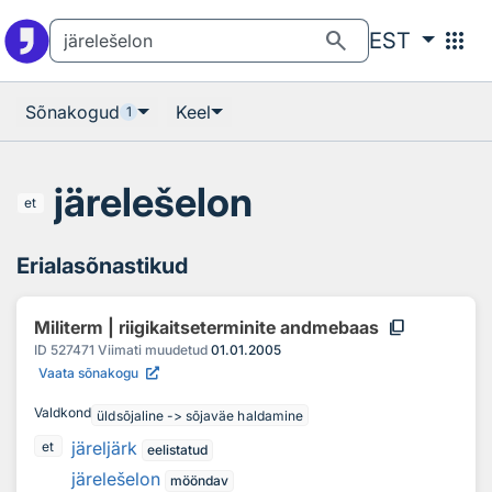
Otsingu juurde
Põhisisu juurde
search
apps
EST
Sõnakogud
Keel
1
järelešelon
et
Erialasõnastikud
content_copy
Militerm | riigikaitseterminite andmebaas
ID
527471
Viimati muudetud
01.01.2005
Vaata sõnakogu
Valdkond
üldsõjaline -> sõjaväe haldamine
järeljärk
et
eelistatud
järelešelon
mööndav