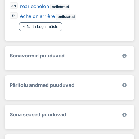
rear echelon
en
eelistatud
échelon arrière
fr
eelistatud
keyboard_arrow_down
Näita kogu mõistet
Sõnavormid puuduvad
Päritolu andmed puuduvad
Sõna seosed puuduvad